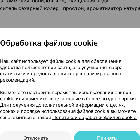
зат аммония, повидон-йод, очищенная вода,
ситель сахарный колер I простой, ароматизатор натур
Обработка файлов cookie
и при этом работают непрерывно. Из за чувствительны
Наш сайт использует файлы cookie для обеспечения
ия в горле в первую очередь страдают дети. Сухость 
удобства пользователей сайта, его улучшения, сбора
ичинам. Одной из них является сухой воздух из-за от
статистики и предоставления персонализированных
й слизистых оболочек также раздражает холодный воз
рекомендаций.
аждение воздуха кондиционером. Употребление слишком
, например, если ребенок переедает мороженного. П
Вы можете настроить параметры использования файлов
cookie или изменить свое согласие в более позднее время.
гда потоки воздуха сразу направляются в глотку и ниж
Для получения дополнительной информации о целях,
 и пересыхают. Раздражают слизистую горла и пребыв
сроках и порядке использования файлов cookie вы можете
нии. Если слизистая раздражена и ослаблена, микроб
ознакомиться с нашей
Политикой обработки файлов cookie
рта и горла Lugol Kids глицерин и аллантоин образуют
Отклонить
Принять