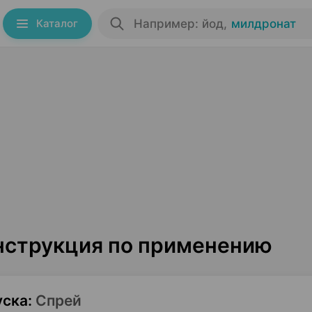
Каталог
Например: йод
,
милдронат
инструкция по применению
уска
:
Спрей