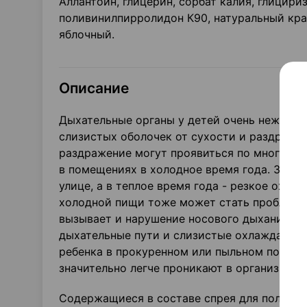
Аллантоин, глицерин, сорбат калия, глицири
поливинилпирролидон К90, натуральный кра
яблочный.
Описание
Дыхательные органы у детей очень нежные, 
слизистых оболочек от сухости и раздражен
раздражение могут проявиться по многим пр
в помещениях в холодное время года. Зимо
улице, а в теплое время года - резкое охл
холодной пищи тоже может стать проблемой
вызывает и нарушение носового дыхания, ко
дыхательные пути и слизистые охлаждаются
ребенка в прокуренном или пыльном помеще
значительно легче проникают в организм.
Содержащиеся в составе спрея для полости 