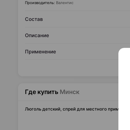
Производитель
:
Валентис
Состав
Описание
Применение
Где купить
Минск
Люголь детский, спрей для местного применени