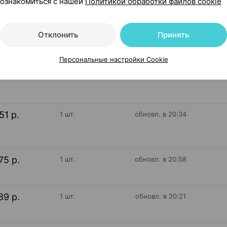
ознакомиться с нашей
Политикой обработки файлов cookie
665
На карте
Отклонить
Принять
Персональные настройки Cookie
51 р.
1 шт.
обновл. в 21:16
51 р.
1 шт.
обновл. в 20:34
75 р.
1 шт.
обновл. в 20:58
89 р.
1 шт.
обновл. в 20:21