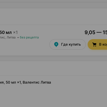
9,05 — 15
50 мл
×
1
тис
, Литва
•
без рецепта
Где купить
В к
я, 50 мл ×1, Валентис Литва