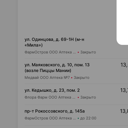
13,
ул. Одинцова, д. 69-1Н (м-н
«Мила»)
ФармОстров ООО Аптека №16 на Одинцова
Закрыто
13,
ул. Маяковского, д. 10, пом. 13
(возле Пиццы Мании)
Медвай ООО Аптека №7
Закрыто
13,
ул. Кедышко, д. 23, пом. 2
Флора Фарм ООО Аптека №21
Закрыто
13,
пр-т Рокоссовского, д. 145а
ФармОстров ООО Аптека №9 на Рокоссовского
до 22:00