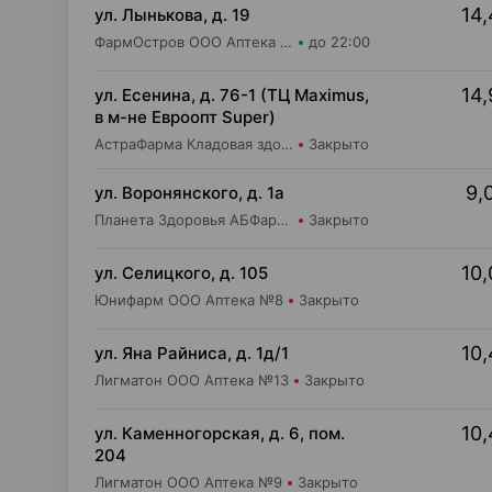
14,
ул. Лынькова, д. 19
ФармОстров ООО Аптека №7 на Лынькова
до 22:00
14,
ул. Есенина, д. 76-1 (ТЦ Maximus,
в м-не Евроопт Super)
АстраФарма Кладовая здоровья ООО Аптека №9
Закрыто
9,
ул. Воронянского, д. 1а
Планета Здоровья АБФармация ИООО Аптека №15
Закрыто
10,
ул. Селицкого, д. 105
Юнифарм ООО Аптека №8
Закрыто
10,
ул. Яна Райниса, д. 1д/1
Лигматон ООО Аптека №13
Закрыто
10,
ул. Каменногорская, д. 6, пом.
204
Лигматон ООО Аптека №9
Закрыто