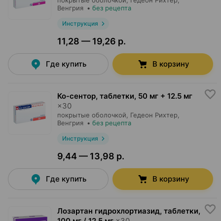
покрытые оболочкой,
Гедеон Рихтер
,
Венгрия
•
без рецепта
Инструкция
11,28 — 19,26 р.
Где купить
В корзину
Ко-сентор, таблетки
,
50 мг + 12.5 мг
×
30
покрытые оболочкой,
Гедеон Рихтер
,
Венгрия
•
без рецепта
Инструкция
9,44 — 13,98 р.
Где купить
В корзину
Лозартан гидрохлортиазид, таблетки
,
100 мг / 12.5 мг
×
30