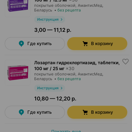
покрытые оболочкой,
АмантисМед
,
Беларусь
•
без рецепта
Инструкция
3,00 — 11,12 р.
Где купить
В корзину
Лозартан гидрохлортиазид, таблетки
,
100 мг / 25 мг
×
30
покрытые оболочкой,
АмантисМед
,
Беларусь
•
без рецепта
Инструкция
10,80 — 12,20 р.
Где купить
В корзину
Показать еще