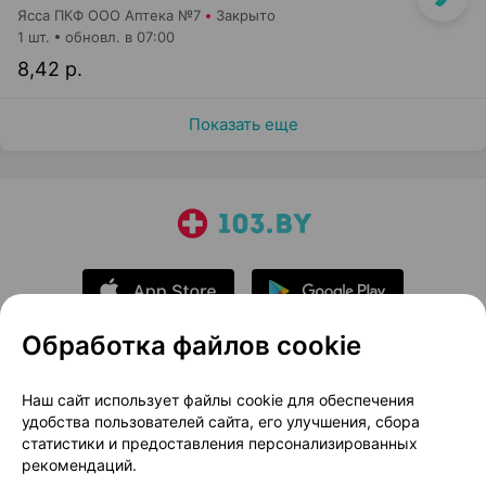
Ясса ПКФ ООО Аптека №7
Закрыто
1 шт.
обновл. в 07:00
8,42 р.
Показать еще
Обработка файлов cookie
О проекте
Новости проекта
Наш сайт использует файлы cookie для обеспечения
удобства пользователей сайта, его улучшения, сбора
Размещение рекламы
Медицинский маркетинг
статистики и предоставления персонализированных
Публичный договор
Доставка
рекомендаций.