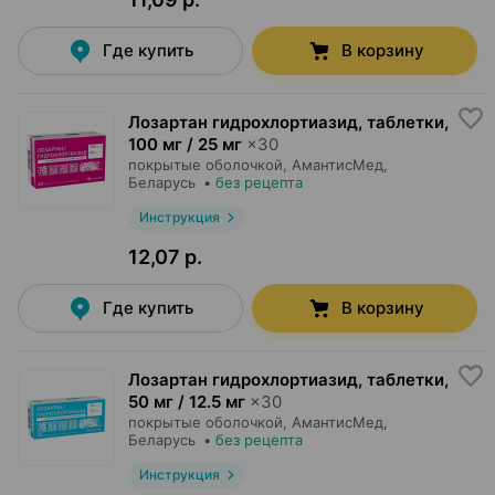
Где купить
В корзину
Лозартан гидрохлортиазид, таблетки
,
100 мг / 25 мг
×
30
покрытые оболочкой,
АмантисМед
,
Беларусь
•
без рецепта
Инструкция
12,07 р.
Где купить
В корзину
Лозартан гидрохлортиазид, таблетки
,
50 мг / 12.5 мг
×
30
покрытые оболочкой,
АмантисМед
,
Беларусь
•
без рецепта
Инструкция