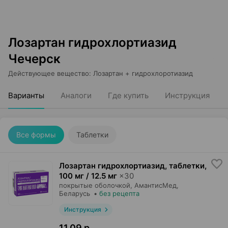
Лозартан гидрохлортиазид
Чечерск
Действующее вещество
:
Лозартан + гидрохлоротиазид
Варианты
Аналоги
Где купить
Инструкция
Все формы
Таблетки
Лозартан гидрохлортиазид, таблетки
,
100 мг / 12.5 мг
×
30
покрытые оболочкой,
АмантисМед
,
Беларусь
•
без рецепта
Инструкция
11,09 р.