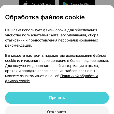
Обработка файлов cookie
О проекте
Новости проекта
Наш сайт использует файлы cookie для обеспечения
удобства пользователей сайта, его улучшения, сбора
Размещение рекламы
Медицинский маркетинг
статистики и предоставления персонализированных
Публичный договор
Доставка
рекомендаций.
Пользовательское соглашение
Вы можете настроить параметры использования файлов
Способы оплаты
Вакансии
Партнеры
cookie или изменить свое согласие в более позднее время.
Написать руководителю 103.by
Для получения дополнительной информации о целях,
сроках и порядке использования файлов cookie вы
Написать в поддержку
можете ознакомиться с нашей
Политикой обработки
Персональные настройки Cookie
файлов cookie
Обработка персональных данных
Принять
© 2026 ООО «Артокс Лаб», УНП 191700409 | 220012, Республика Беларусь,
г. Минск, улица Толбухина, 2, пом. 16 | help@103.by
|
Служба поддержки
+375 291212755
Отклонить