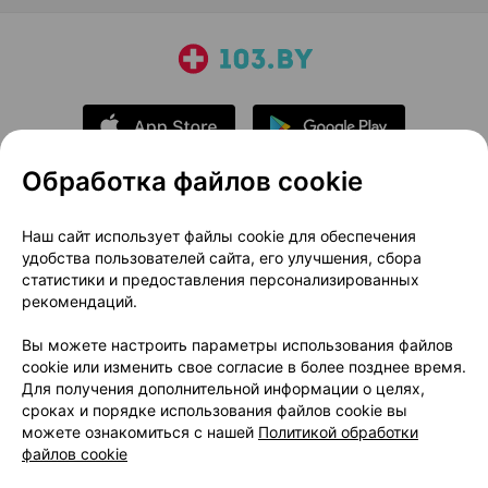
Обработка файлов cookie
О проекте
Новости проекта
Наш сайт использует файлы cookie для обеспечения
удобства пользователей сайта, его улучшения, сбора
Размещение рекламы
Медицинский маркетинг
статистики и предоставления персонализированных
Публичный договор
Доставка
рекомендаций.
Пользовательское соглашение
Вы можете настроить параметры использования файлов
Способы оплаты
Вакансии
Партнеры
cookie или изменить свое согласие в более позднее время.
Написать руководителю 103.by
Для получения дополнительной информации о целях,
сроках и порядке использования файлов cookie вы
Написать в поддержку
можете ознакомиться с нашей
Политикой обработки
Персональные настройки Cookie
файлов cookie
Обработка персональных данных