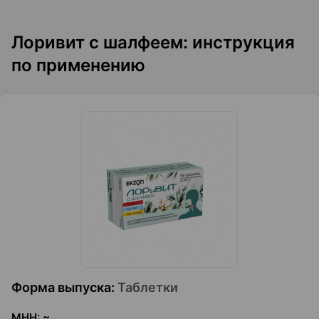
Лоривит с шалфеем: инструкция
по применению
Форма выпуска
:
Таблетки
МНН
:
~