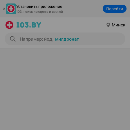
Установить приложение
Перейти
103: поиск лекарств и врачей
Минск
Например: йод
,
милдронат