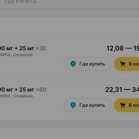
ГДЕ КУПИТЬ
12,08 — 19
00 мг + 25 мг
×
30
КРКА
, Словения
Где купить
В к
22,31 — 34
00 мг + 25 мг
×
60
КРКА
, Словения
Где купить
В к