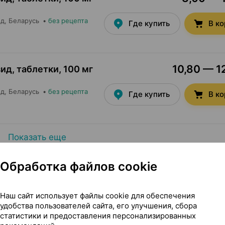
ед
, Беларусь
•
без рецепта
Где купить
В к
10,80 — 12
ид, таблетки
,
100 мг
ед
, Беларусь
•
без рецепта
Где купить
В к
Показать еще
Обработка файлов cookie
Наш сайт использует файлы cookie для обеспечения
удобства пользователей сайта, его улучшения, сбора
болочкой, 100 мг + 25 мг ×30, КРКА Словения
статистики и предоставления персонализированных