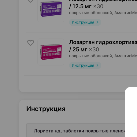
/ 12.5 мг
×
30
покрытые оболочкой,
АмантисМ
Инструкция
Лозартан гидрохлортиаз
/ 25 мг
×
30
покрытые оболочкой,
АмантисМ
Инструкция
Инструкция
Лориста нд, таблетки покрытые пленочной о