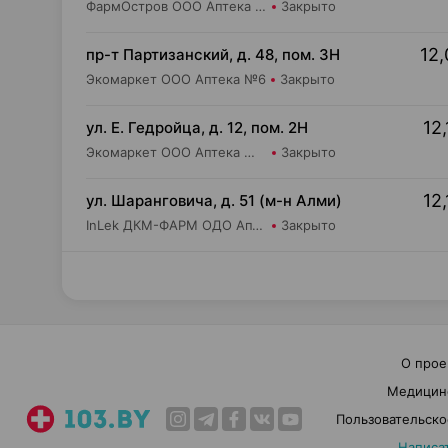
ФармОстров ООО Аптека №9 на Рокоссовского
Закрыто
12,
пр-т Партизанский, д. 48, пом. 3Н
Экомаркет ООО Аптека №6
Закрыто
12,
ул. Е. Гедройца, д. 12, пом. 2Н
Экомаркет ООО Аптека №1 второй категории
Закрыто
12,
ул. Шаранговича, д. 51 (м-н Алми)
InLek ДКМ-ФАРМ ОДО Аптека №44
Закрыто
О прое
Медицин
Пользовательско
Написа