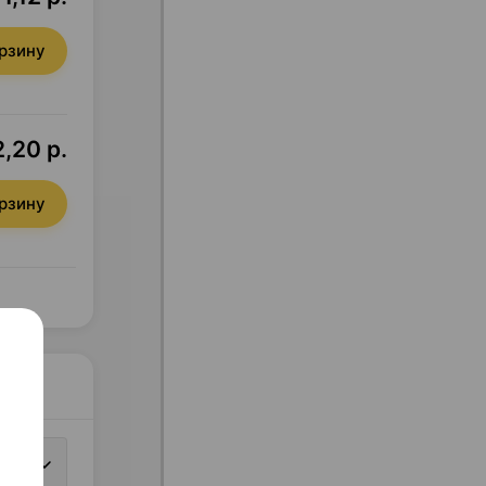
орзину
,20 р.
орзину