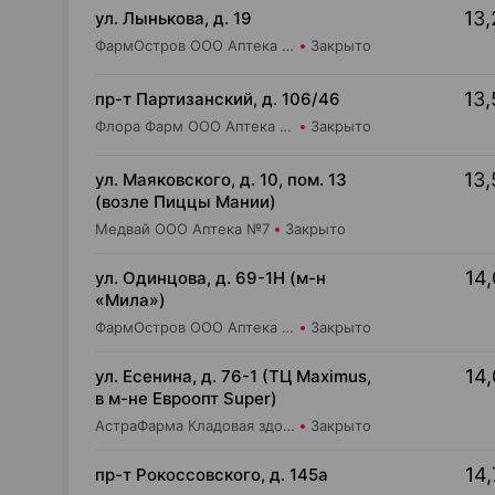
13,
ул. Лынькова, д. 19
ФармОстров ООО Аптека №7 на Лынькова
Закрыто
13,
пр-т Партизанский, д. 106/46
Флора Фарм ООО Аптека №20
Закрыто
13,
ул. Маяковского, д. 10, пом. 13
(возле Пиццы Мании)
Медвай ООО Аптека №7
Закрыто
14,
ул. Одинцова, д. 69-1Н (м-н
«Мила»)
ФармОстров ООО Аптека №16 на Одинцова
Закрыто
14,
ул. Есенина, д. 76-1 (ТЦ Maximus,
в м-не Евроопт Super)
АстраФарма Кладовая здоровья ООО Аптека №9
Закрыто
14,
пр-т Рокоссовского, д. 145а