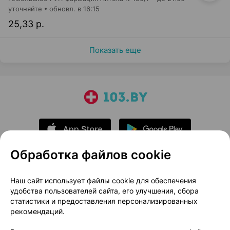
уточняйте
обновл. в 16:15
25,33 р.
Показать еще
Обработка файлов cookie
О проекте
Новости проекта
Наш сайт использует файлы cookie для обеспечения
удобства пользователей сайта, его улучшения, сбора
Размещение рекламы
Медицинский маркетинг
статистики и предоставления персонализированных
Публичный договор
Доставка
рекомендаций.
Пользовательское соглашение