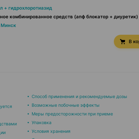
л + гидрохлоротиазид
ное комбинированное средств (апф блокатор + диуретик)
Минск
В к
Способ применения и рекомендуемые дозы
Возможные побочные эффекты
зуется
Меры предосторожности при приеме
Упаковка
дствами
Условия хранения
ции