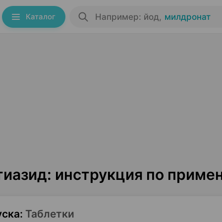
Каталог
Например: йод
,
милдронат
тиазид: инструкция по приме
уска
:
Таблетки