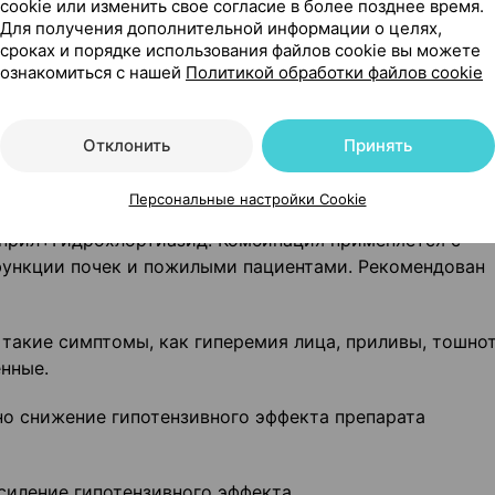
cookie или изменить свое согласие в более позднее время.
тва (бепридил, цисаприд, дифеманил, внутривенный
Для получения дополнительной информации о целях,
тамидин, терфенадин, внутривенный винкамин), соталол
сроках и порядке использования файлов cookie вы можете
в крови –
совместно применяются с осторожностью.
ознакомиться с нашей
Политикой обработки файлов cookie
роль ЭКГ.
тики / анестетики:
возможно усиление гипотензивног
Отклонить
Принять
ртиазид.
Персональные настройки Cookie
елективные ингибиторы ЦОГ-2):
снижение гипотензивно
оприл+Гидрохлортиазид. Комбинация применяется с
ункции почек и пожилыми пациентами. Рекомендован
акие симптомы, как гиперемия лица, приливы, тошнот
енные.
о снижение гипотензивного эффекта препарата
силение гипотензивного эффекта.