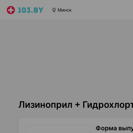
Минск
Лизиноприл + Гидрохлор
Форма вып