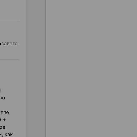
озового
и
но
уппе
) +
ое
, как