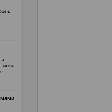
рови.
ли
ечение.
во
змами