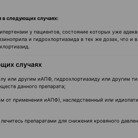
 в следующих случаях:
ипертензии у пациентов, состояние которых уже адекв
иноприла и гидрохлортиазида в тех же дозах, что и в
хлортиазид.
ющих случаях
илу или другим иАПФ, гидрохлортиазиду или другим т
еществ данного препарата;
шлом от применения иАПФ), наследственный или идиопат
 лечитесь препаратами для снижения кровяного давлен