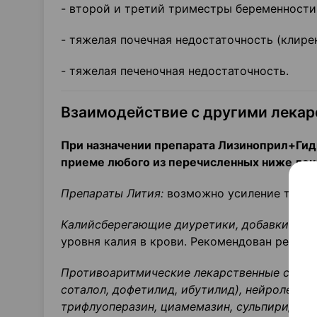
- второй и третий триместры беременности
- тяжелая почечная недостаточность (клире
- тяжелая печеночная недостаточность.
Взаимодействие с другими лека
При назначении препарата Лизиноприл+Гид
приеме любого из перечисленных ниже лек
Препараты Лития:
возможно усиление токси
Калийсберегающие диуретики, добавки кал
уровня калия в крови. Рекомендован регуля
Противоаритмические лекарственные средст
соталол, дофетилид, ибутилид), нейролепти
трифлуоперазин, циамемазин, сульпирид, су