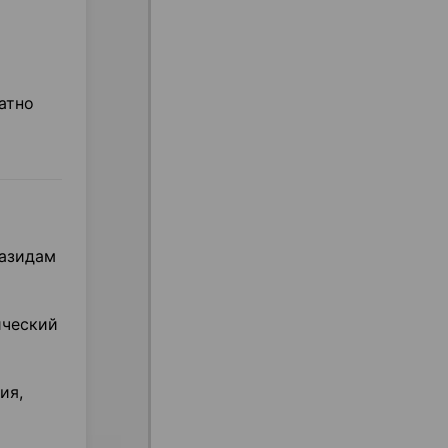
атно
иазидам
ический
ия,