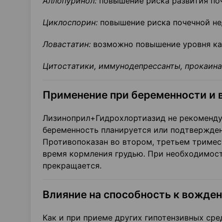
Аллопуринол:
повышение риска развития поч
Циклоспорин:
повышение риска почечной не
Ловастатин:
возможно повышение уровня кал
Цитостатики, иммунодепрессанты, прокаина
Применение при беременности и 
Лизиноприл+Гидрохлортиазид не рекоменду
беременность планируется или подтверждена
Противопоказан во втором, третьем тримест
время кормления грудью. При необходимост
прекращается.
Влияние на способность к вожде
Как и при приеме других гипотензивных сре