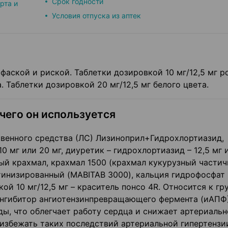
Срок годности
рта и
Условия отпуска из аптек
фаской и риской. Таблетки дозировкой 10 мг/12,5 мг р
 Таблетки дозировкой 20 мг/12,5 мг белого цвета.
 чего он используется
венного средства (ЛС) Лизиноприл+Гидрохлортиазид,
 мг или 20 мг, диуретик – гидрохлортиазид – 12,5 мг 
ый крахмал, крахмал 1500 (крахмал кукурузный частич
инизированный (MABITAB 3000), кальция гидрофосфат
ой 10 мг/12,5 мг – краситель понсо 4R. Относится к гр
ингибитор ангиотензинпревращающего фермента (иАПФ
ы, что облегчает работу сердца и снижает артериальн
избежать таких последствий артериальной гипертензии