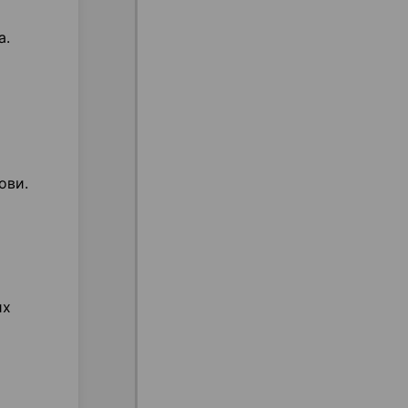
а.
ови.
их