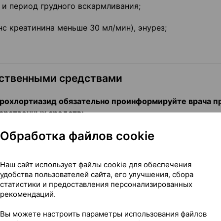
 и период грудного вскармливания;
нс креатинина меньше 30 мл/мин), энурез;
рственными средствами
рохлортиазид обязательно проинформируйте врача п
арственных средств:
Обработка файлов cookie
ческого эффекта лития.
ия и калийсодержащие заменители соли:
возможно пов
Наш сайт использует файлы cookie для обеспечения
рный контроль уровня калия.
удобства пользователей сайта, его улучшения, сбора
статистики и предоставления персонализированных
ва (хинидин, гидрохинидин, дизопирамид, амиодарон,
рекомендаций.
ки (тиоридазин, хлорпромазин, левомепромазин,
льтоприд, амисульприд, тиаприд, пимозид, галоперидол
Вы можете настроить параметры использования файлов