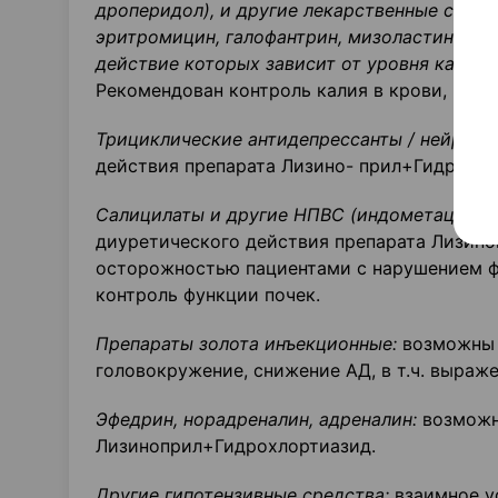
дроперидол), и другие лекарственные средс
эритромицин, галофантрин, мизоластин, пен
действие которых зависит от уровня калия 
Рекомендован контроль калия в крови, конт
Трициклические антидепрессанты / нейролеп
действия препарата Лизино- прил+Гидрохло
Салицилаты и другие НПВС (индометацин, с
диуретического действия препарата Лизин
осторожностью пациентами с нарушением ф
контроль функции почек.
Препараты золота инъекционные:
возможны т
головокружение, снижение АД, в т.ч. выраж
Эфедрин, норадреналин, адреналин:
возможн
Лизиноприл+Гидрохлортиазид.
Другие гипотензивные средства:
взаимное у