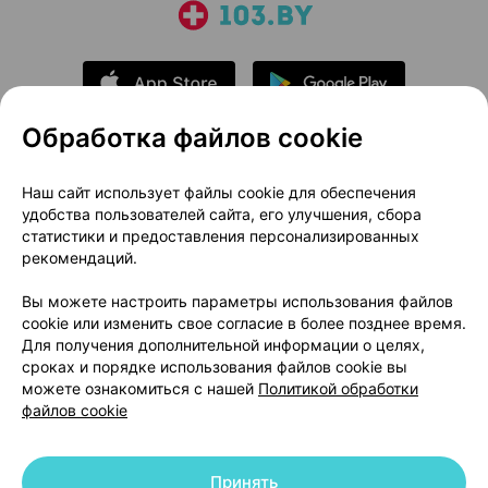
Обработка файлов cookie
О проекте
Новости проекта
Наш сайт использует файлы cookie для обеспечения
удобства пользователей сайта, его улучшения, сбора
Размещение рекламы
Медицинский маркетинг
статистики и предоставления персонализированных
Публичный договор
Доставка
рекомендаций.
Пользовательское соглашение
Вы можете настроить параметры использования файлов
Способы оплаты
Вакансии
Партнеры
cookie или изменить свое согласие в более позднее время.
Написать руководителю 103.by
Для получения дополнительной информации о целях,
сроках и порядке использования файлов cookie вы
Написать в поддержку
можете ознакомиться с нашей
Политикой обработки
Персональные настройки Cookie
файлов cookie
Обработка персональных данных
Принять