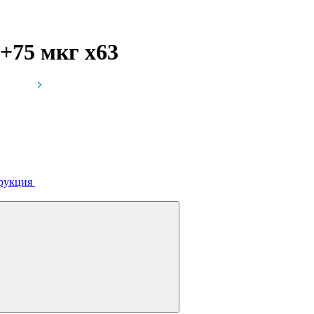
г+75 мкг
x63
рукция