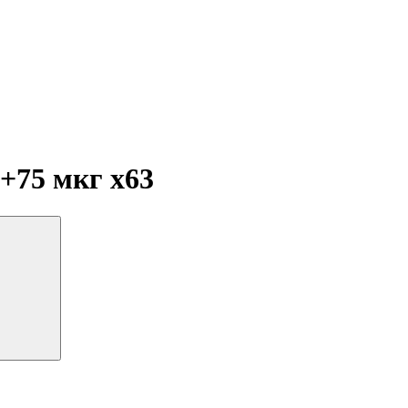
г+75 мкг
x63