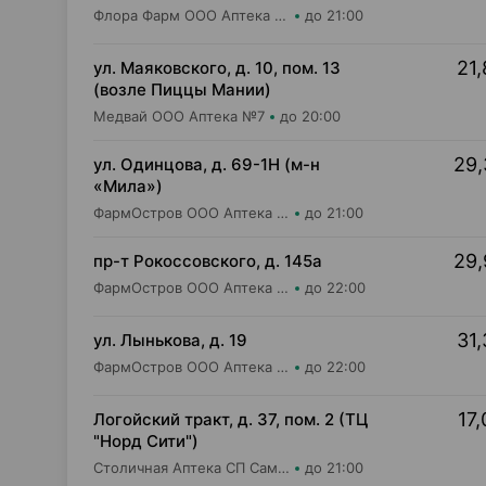
Флора Фарм ООО Аптека №20
до 21:00
21,
ул. Маяковского, д. 10, пом. 13
(возле Пиццы Мании)
Медвай ООО Аптека №7
до 20:00
29,
ул. Одинцова, д. 69-1Н (м-н
«Мила»)
ФармОстров ООО Аптека №16 на Одинцова
до 21:00
29,
пр-т Рокоссовского, д. 145а
ФармОстров ООО Аптека №9 на Рокоссовского
до 22:00
31,
ул. Лынькова, д. 19
ФармОстров ООО Аптека №7 на Лынькова
до 22:00
17,
Логойский тракт, д. 37, пом. 2 (ТЦ
"Норд Сити")
Столичная Аптека СП Самбест ООО Аптека №9
до 21:00