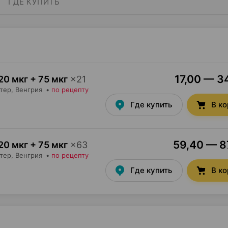
ГДЕ КУПИТЬ
17,00 — 34
20 мкг + 75 мкг
×
21
тер
, Венгрия
•
по рецепту
Где купить
В к
59,40 — 87
20 мкг + 75 мкг
×
63
тер
, Венгрия
•
по рецепту
Где купить
В к