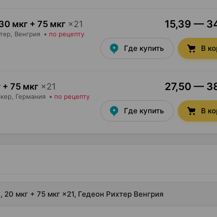
15,39 — 34
30 мкг + 75 мкг
×
21
тер
, Венгрия
•
по рецепту
Где купить
В к
27,50 — 38
 + 75 мкг
×
21
скер
, Германия
•
по рецепту
Где купить
В к
 20 мкг + 75 мкг ×21, Гедеон Рихтер Венгрия