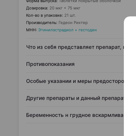
Форма выпуска
:
Таблетки покрытые оболочкой
Дозировка
:
20 мкг + 75 мкг
Кол-во в упаковке
:
21 шт.
Производитель
:
Гедеон Рихтер
МНН
:
Этинилэстрадиол + гестоден
Что из себя представляет препарат, и дл
Противопоказания
Особые указании и меры предосторожно
Другие препараты и данный препарат
Беременность н грудное вскармливание