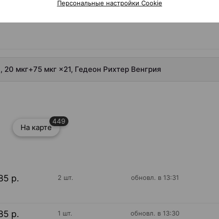
Персональные настройки Cookie
 20 мкг+75 мкг ×21, Гедеон Рихтер Венгрия
449
На карте
85 р.
2 шт.
обновл. в 13:31
85 р.
1 шт.
обновл. в 13:30