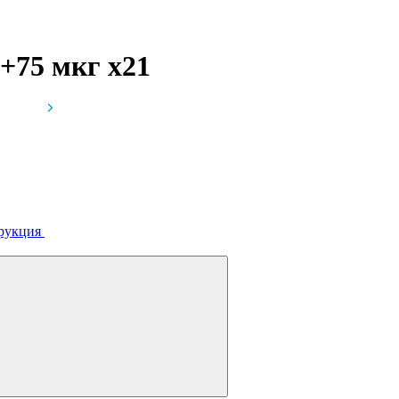
г+75 мкг
x21
рукция