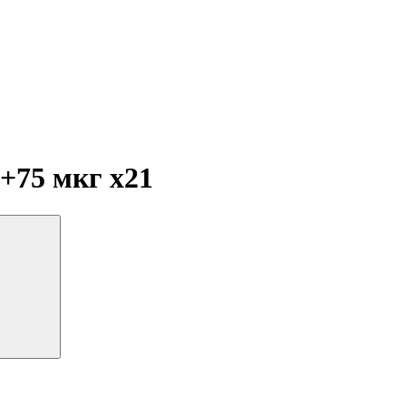
г+75 мкг
x21