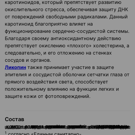
каротиноидов, который препятствует развитию
окислительного стресса, обеспечивая защиту ДНК
от
повреждений свободными радикалами. Данный
каротиноид благоприятно влияет на
функционирование сердечно-сосудистой системы.
Благодаря своему антиоксидантному действию
препятствует окислению «плохого» холестерина, а
следовательно, и
его отложению на
стенках
сосудов и
органов.
Ликопин
также принимает участие в
защите
эпителия и
сосудистой оболочки сетчатки глаза от
прямого воздействия света, способствует
положительному влиянию на
функции легких и
защите кожи от
фотоповреждений.
Состав
1
1
СУТОЧНАЯ ДОЗА (1 ТАБЛЕТКА) СОДЕРЖИТ
1
КОМПОНЕНТ
СОДЕРЖАНИЕ В 1 ТАБЛЕТКЕ
АДЕКВАТНЫЙ УРОВЕНЬ СУТОЧНОГО ПОТРЕБЛЕНИЯ
ВЕРХНИЙ ДОПУСТИМЫЙ УРОВЕНЬ ПОТРЕБЛЕНИЯ
КОЛИЧЕСТВО
% АДЕКВАТНОГО УРОВНЯ СУТОЧНОГО ПОТРЕБЛЕНИЯ
Ликопин
8 — 10 мг
5 мг
10 мг
8 — 10 мг
160 — 200*
1
согласно «Единым санитарно-