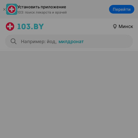
Установить приложение
Перейти
103: поиск лекарств и врачей
Минск
Например: йод
,
милдронат