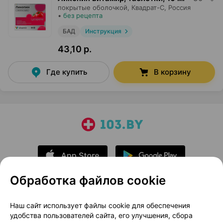
покрытые оболочкой,
Квадрат-С
, Россия
•
без рецепта
БАД
Инструкция
43,10 р.
Где купить
В корзину
Обработка файлов cookie
О проекте
Новости проекта
Наш сайт использует файлы cookie для обеспечения
удобства пользователей сайта, его улучшения, сбора
Размещение рекламы
Медицинский маркетинг