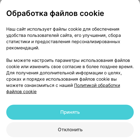
Обработка файлов cookie
О проекте
Новости проекта
Наш сайт использует файлы cookie для обеспечения
удобства пользователей сайта, его улучшения, сбора
Размещение рекламы
Медицинский маркетинг
статистики и предоставления персонализированных
Публичный договор
Доставка
рекомендаций.
Пользовательское соглашение
Вы можете настроить параметры использования файлов
Способы оплаты
Вакансии
Партнеры
cookie или изменить свое согласие в более позднее время.
Написать руководителю 103.by
Для получения дополнительной информации о целях,
сроках и порядке использования файлов cookie вы
Написать в поддержку
можете ознакомиться с нашей
Политикой обработки
Персональные настройки Cookie
файлов cookie
Обработка персональных данных
Принять
© 2026 ООО «Артокс Лаб», УНП 191700409 | 220012, Республика Беларусь,
г. Минск, улица Толбухина, 2, пом. 16 | help@103.by
|
Служба поддержки
+375 291212755
Отклонить