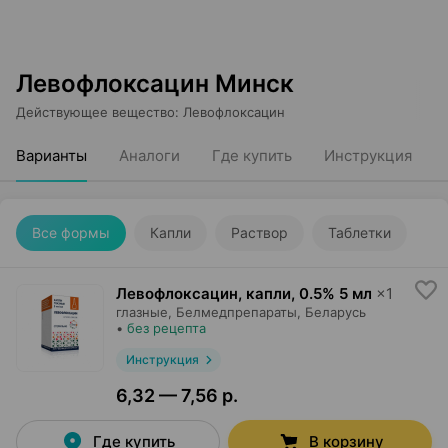
Левофлоксацин Минск
Действующее вещество
:
Левофлоксацин
Варианты
Аналоги
Где купить
Инструкция
Все формы
Капли
Раствор
Таблетки
Левофлоксацин, капли
,
0.5% 5 мл
×
1
глазные,
Белмедпрепараты
, Беларусь
•
без рецепта
Инструкция
6,32 — 7,56 р.
Где купить
В корзину