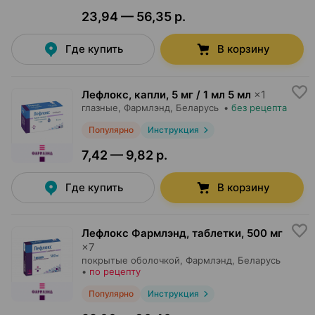
23,94 — 56,35 р.
Где купить
В корзину
Лефлокс, капли
,
5 мг / 1 мл 5 мл
×
1
глазные,
Фармлэнд
, Беларусь
•
без рецепта
Популярно
Инструкция
7,42 — 9,82 р.
Где купить
В корзину
Лефлокс Фармлэнд, таблетки
,
500 мг
×
7
покрытые оболочкой,
Фармлэнд
, Беларусь
•
по рецепту
Популярно
Инструкция