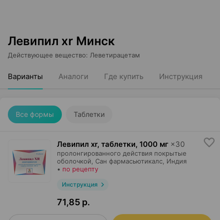
Левипил xr Минск
Действующее вещество
:
Леветирацетам
Варианты
Аналоги
Где купить
Инструкция
Все формы
Таблетки
Левипил xr, таблетки
,
1000 мг
×
30
пролонгированного действия покрытые
оболочкой,
Сан фармасьютикалс
, Индия
•
по рецепту
Инструкция
71,85 р.