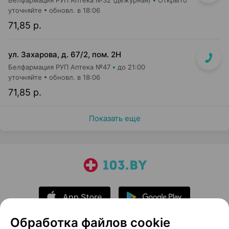
Белфармация РУП Аптека №32 (дежурная)
Открыто
уточняйте
обновл. в 18:06
71,85 р.
ул. Захарова, д. 67/2, пом. 2Н
Белфармация РУП Аптека №47
до 21:00
уточняйте
обновл. в 18:06
71,85 р.
Показать еще
Обработка файлов cookie