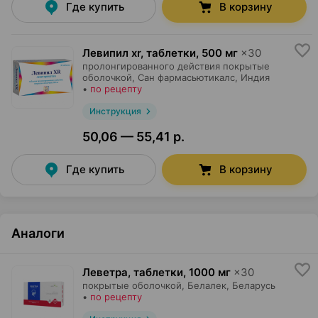
Где купить
В корзину
Левипил xr, таблетки
,
500 мг
×
30
пролонгированного действия покрытые
оболочкой,
Сан фармасьютикалс
, Индия
•
по рецепту
Инструкция
50,06 — 55,41 р.
Где купить
В корзину
Аналоги
Леветра, таблетки
,
1000 мг
×
30
покрытые оболочкой,
Белалек
, Беларусь
•
по рецепту