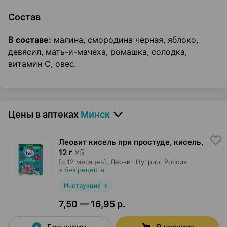
Состав
В составе:
малина, смородина черная, яблоко,
девясил, мать-и-мачеха, ромашка, солодка,
витамин С, овес.
Цены в аптеках
Минск
Леовит кисель при простуде, кисель
,
12 г
×
5
[с 12 месяцев],
Леовит Нутрио
, Россия
•
без рецепта
Инструкция
7,50 — 16,95 р.