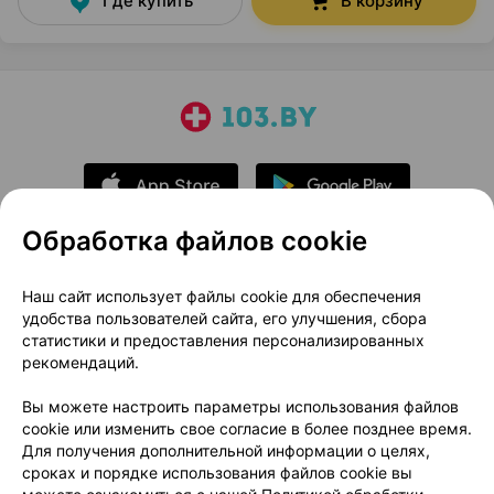
Где купить
В корзину
Обработка файлов cookie
О проекте
Новости проекта
Наш сайт использует файлы cookie для обеспечения
удобства пользователей сайта, его улучшения, сбора
Размещение рекламы
Медицинский маркетинг
статистики и предоставления персонализированных
Публичный договор
Доставка
рекомендаций.
Пользовательское соглашение
Вы можете настроить параметры использования файлов
Способы оплаты
Вакансии
Партнеры
cookie или изменить свое согласие в более позднее время.
Написать руководителю 103.by
Для получения дополнительной информации о целях,
сроках и порядке использования файлов cookie вы
Написать в поддержку