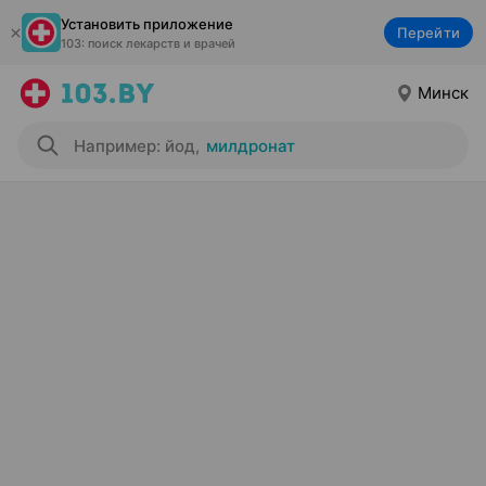
Установить приложение
Перейти
103: поиск лекарств и врачей
Минск
Например: йод
,
милдронат