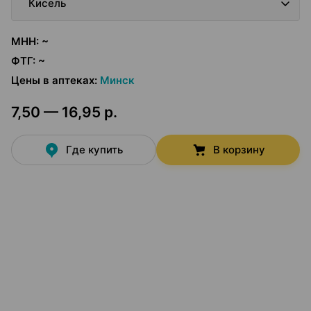
Кисель
МНН
:
~
ФТГ
:
~
Цены в аптеках
:
Минск
7,50 — 16,95 р.
Где купить
В корзину