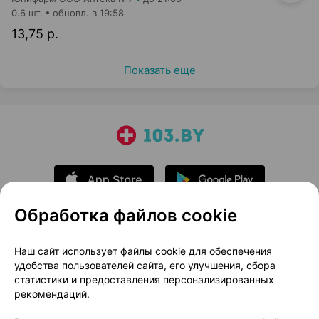
0.6 шт.
обновл. в 19:58
13,75 р.
Показать еще
Обработка файлов cookie
О проекте
Новости проекта
Наш сайт использует файлы cookie для обеспечения
удобства пользователей сайта, его улучшения, сбора
Размещение рекламы
Медицинский маркетинг
статистики и предоставления персонализированных
Публичный договор
Доставка
рекомендаций.
Пользовательское соглашение