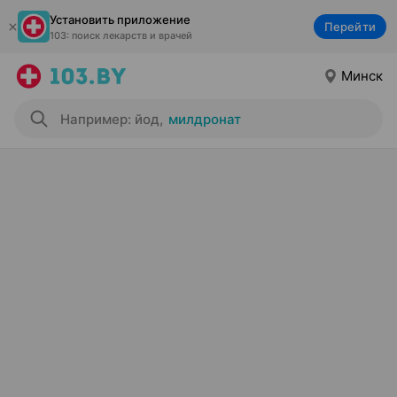
Установить приложение
Перейти
103: поиск лекарств и врачей
Минск
Например: йод
,
милдронат