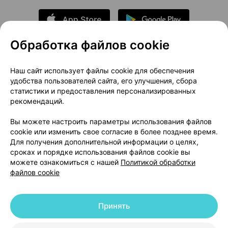
Обработка файлов cookie
О проекте
Новости проекта
Наш сайт использует файлы cookie для обеспечения
удобства пользователей сайта, его улучшения, сбора
Размещение рекламы
Медицинский маркетинг
статистики и предоставления персонализированных
Публичный договор
Доставка
рекомендаций.
Пользовательское соглашение
Вы можете настроить параметры использования файлов
Способы оплаты
Вакансии
Партнеры
cookie или изменить свое согласие в более позднее время.
Написать руководителю 103.by
Для получения дополнительной информации о целях,
сроках и порядке использования файлов cookie вы
Написать в поддержку
можете ознакомиться с нашей
Политикой обработки
Персональные настройки Cookie
файлов cookie
Обработка персональных данных
Принять
© 2026 ООО «Артокс Лаб», УНП 191700409 | 220012, Республика Беларусь,
г. Минск, улица Толбухина, 2, пом. 16 | help@103.by
|
Служба поддержки