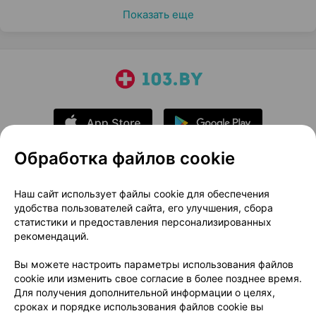
Показать еще
Обработка файлов cookie
О проекте
Новости проекта
Наш сайт использует файлы cookie для обеспечения
удобства пользователей сайта, его улучшения, сбора
Размещение рекламы
Медицинский маркетинг
статистики и предоставления персонализированных
Публичный договор
Доставка
рекомендаций.
Пользовательское соглашение
Вы можете настроить параметры использования файлов
Способы оплаты
Вакансии
Партнеры
cookie или изменить свое согласие в более позднее время.
Написать руководителю 103.by
Для получения дополнительной информации о целях,
сроках и порядке использования файлов cookie вы
Написать в поддержку