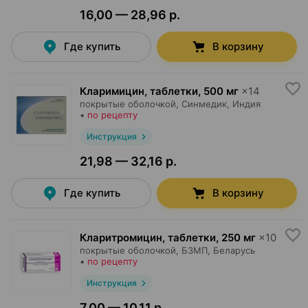
16,00 — 28,96 р.
Где купить
В корзину
Кларимицин, таблетки
,
500 мг
×
14
покрытые оболочкой,
Синмедик
, Индия
•
по рецепту
Инструкция
21,98 — 32,16 р.
Где купить
В корзину
Кларитромицин, таблетки
,
250 мг
×
10
покрытые оболочкой,
БЗМП
, Беларусь
•
по рецепту
Инструкция
7,00 — 10,11 р.