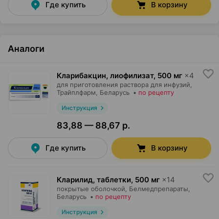
Где купить
В корзину
Аналоги
Кларибакцин, лиофилизат
,
500 мг
×
4
для приготовления раствора для инфузий,
Трайплфарм
, Беларусь
•
по рецепту
Инструкция
83,88 — 88,67 р.
Где купить
В корзину
Кларилид, таблетки
,
500 мг
×
14
покрытые оболочкой,
Белмедпрепараты
,
Беларусь
•
по рецепту
Инструкция