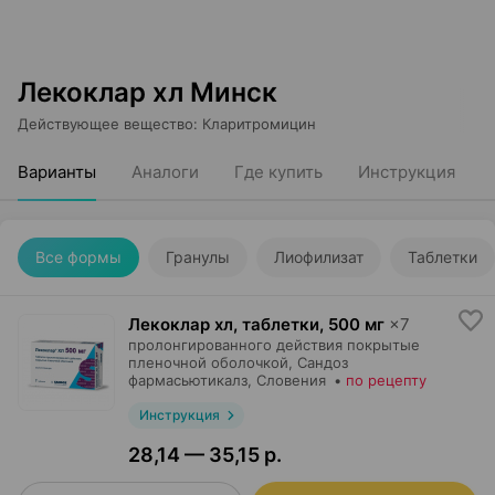
Лекоклар хл Минск
Действующее вещество
:
Кларитромицин
Варианты
Аналоги
Где купить
Инструкция
Все формы
Гранулы
Лиофилизат
Таблетки
Лекоклар хл, таблетки
,
500 мг
×
7
пролонгированного действия покрытые
пленочной оболочкой,
Сандоз
фармасьютикалз
, Словения
•
по рецепту
Инструкция
28,14 — 35,15 р.