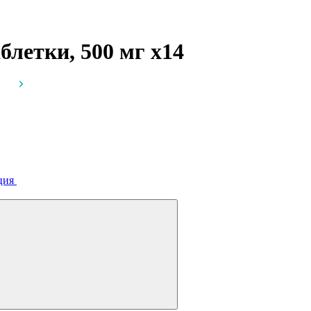
блетки, 500 мг
x14
ция