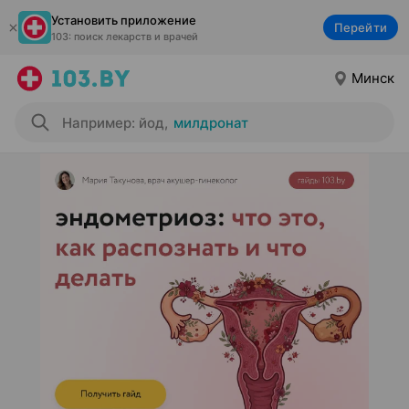
Установить приложение
Перейти
103: поиск лекарств и врачей
Минск
Например: йод
,
милдронат