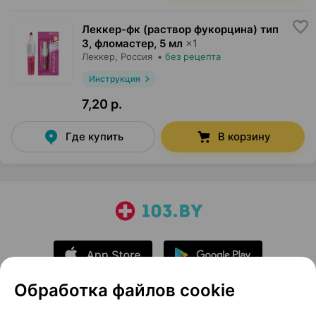
Леккер-фк (раствор фукорцина) тип
3, фломастер
,
5 мл
×
1
Леккер
, Россия
•
без рецепта
Инструкция
7,20 р.
Где купить
В корзину
Обработка файлов cookie