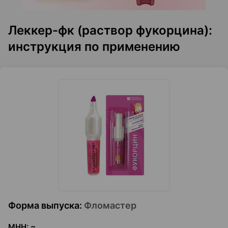
Леккер-фк (раствор фукорцина):
инструкция по применению
Форма выпуска
:
Фломастер
МНН
:
~