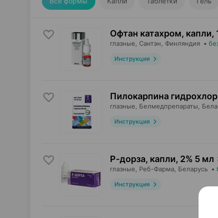
Все формы
Капли
Таблетки
Гель
Офтан катахром, капли
,
глазные,
Сантэн
, Финляндия
•
бе
Инструкция
Пилокарпина гидрохлор
глазные,
Белмедпрепараты
, Бел
Инструкция
Р-дорза, капли
,
2% 5 мл
глазные,
Реб-Фарма
, Беларусь
•
Инструкция