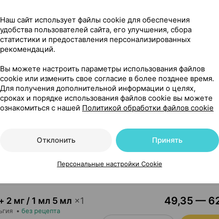
15,60 — 20
+ 5 мг / 1 мл 5 мл
×
1
по рецепту
Наш сайт использует файлы cookie для обеспечения
Где купить
В к
удобства пользователей сайта, его улучшения, сбора
статистики и предоставления персонализированных
рекомендаций.
193,36 — 233
ат
,
5 мг
×
10
Вы можете настроить параметры использования файлов
 внутримышечного и
cookie или изменить свое согласие в более позднее время.
фарм
, Россия
•
по рецепту
Для получения дополнительной информации о целях,
Где купить
В к
сроках и порядке использования файлов cookie вы можете
ознакомиться с нашей
Политикой обработки файлов cookie
56,10 — 6
+ 200 мкг / 1 мл 2.5
Отклонить
Принять
 рецепту
Где купить
В к
Персональные настройки Cookie
49,35 — 62
+ 2 мг / 1 мл 5 мл
×
1
ьгия
•
без рецепта