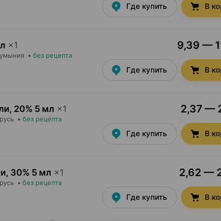
Где купить
В к
9,39 — 1
мл
×
1
Румыния
•
без рецепта
Где купить
В к
2,37 — 
ли
,
20% 5 мл
×
1
арусь
•
без рецепта
Где купить
В к
2,62 — 2
ли
,
30% 5 мл
×
1
арусь
•
без рецепта
Где купить
В к