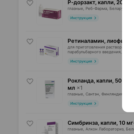
Р-дорзакт, капли
,
20 мг 
глазные,
Реб-Фарма
, Беларусь
•
Инструкция
Ретиналамин, лиофилиз
для приготовления раствора для
парабульбарного введения,
Геро
Инструкция
Рокланда, капли
,
50 мкг 
мл
×
1
глазные,
Сантэн
, Финляндия
•
по
Инструкция
Симбринза, капли
,
10 мг
глазные,
Алкон Лабораториз
, Бел