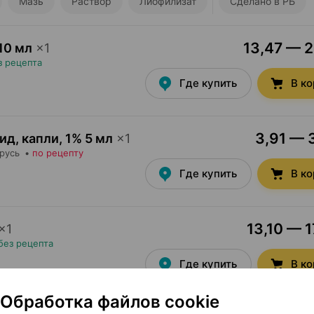
Мазь
Раствор
Лиофилизат
Сделано в РБ
13,47 — 2
10 мл
×
1
з рецепта
Где купить
В к
3,91 — 3
ид, капли
,
1% 5 мл
×
1
арусь
•
по рецепту
Где купить
В к
13,10 — 1
×
1
без рецепта
Где купить
В к
Обработка файлов cookie