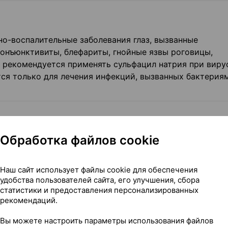
но-воспалительные заболевания глаз, вызванные
конъюнктивиты, блефариты, гнойные язвы роговицы,
е рекомендуется применять сульфацил натрия при виру
тся только для лечения инфекций, вызванных бактерия
Обработка файлов cookie
апывают в конъюнктивальный мешок через каждый час 
Наш сайт использует файлы cookie для обеспечения
 раз в сутки.
удобства пользователей сайта, его улучшения, сбора
статистики и предоставления персонализированных
инстилляций в первые дни составляет до 6-8 раз и
рекомендаций.
шения состояния, длительность лечения – 3-5 дней.
Вы можете настроить параметры использования файлов