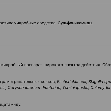
Противомикробные средства. Сульфаниламиды.
имикробный препарат широкого спектра действия. Обл
 грамотрицательных кокков,
Escherichia
coli
,
Shigella
sp
cis
,
Corynebacterium
diphteriae
,
Yersiniapestis
,
Chlamydia
ацетамиду.