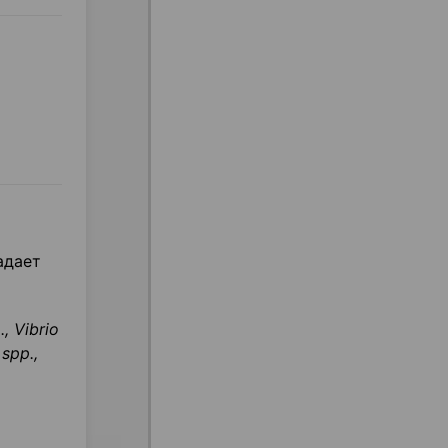
адает
p
.,
Vibrio
spp
.,