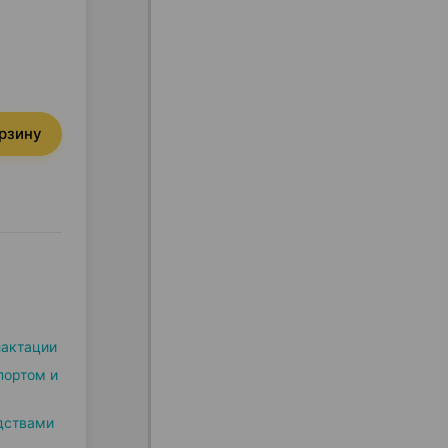
орзину
лактации
портом и
дствами