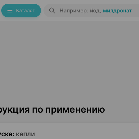
Каталог
Например: йод
,
милдронат
рукция по применению
уска
:
капли