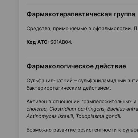
Фармакотерапевтическая группа
Средства, применяемые в офтальмологии. 
Код АТС:
S01AB04.
Фармакологическое действие
Сульфацил-натрий – сульфаниламидный ант
бактериостатическим действием.
Активен в отношении грамположительных и
cholerae
,
Clostridium
perfringens
,
Bacillus
antra
Actinomyces
israelii
,
Toxoplasma
gondii
.
Возможно развитие резистентности к сульф