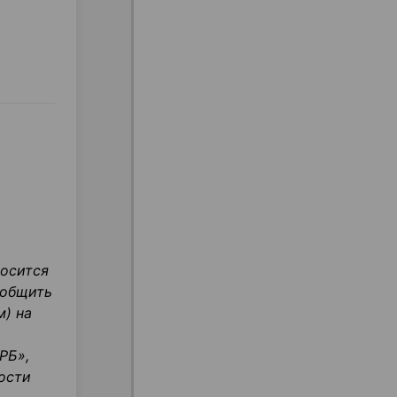
носится
ообщить
) на
РБ»,
ости