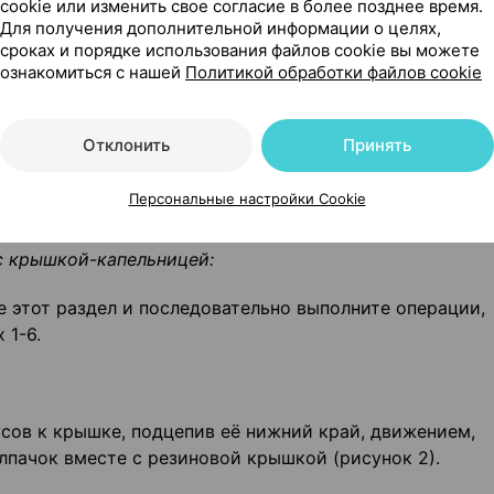
cookie или изменить свое согласие в более позднее время.
ве комплексной терапии в виде инстилляций – 5-6 раз 
Для получения дополнительной информации о целях,
сроках и порядке использования файлов cookie вы можете
ознакомиться с нашей
Политикой обработки файлов cookie
леваний глаз у взрослых в составе комплексной терап
дель. При положительной динамике на фоне проводимого
ждую последующую неделю.
Отклонить
Принять
л активного вещества, предпочтительнее использоват
Персональные настройки Cookie
с крышкой-капельницей:
 этот раздел и последовательно выполните операции,
 1-6.
сов к крышке, подцепив её нижний край, движением,
лпачок вместе с резиновой крышкой (рисунок 2).