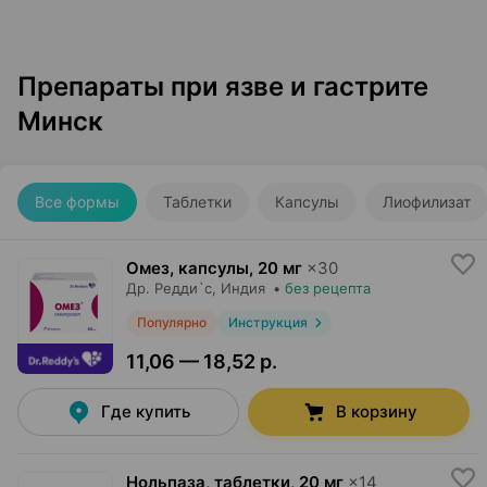
Препараты при язве и гастрите
Минск
Все формы
Таблетки
Капсулы
Лиофилизат
Омез, капсулы
,
20 мг
×
30
Др. Редди`с
, Индия
•
без рецепта
Популярно
Инструкция
11,06 — 18,52 р.
Где купить
В корзину
Нольпаза, таблетки
,
20 мг
×
14