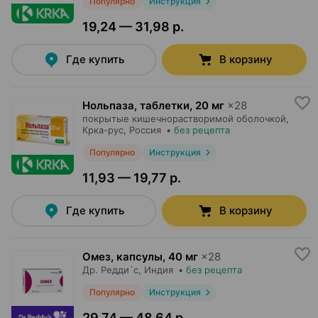
Популярно
Инструкция
19,24 — 31,98 р.
Где купить
В корзину
Нольпаза, таблетки
,
20 мг
×
28
покрытые кишечнорастворимой оболочкой,
Крка-рус
, Россия
•
без рецепта
Популярно
Инструкция
11,93 — 19,77 р.
Где купить
В корзину
Омез, капсулы
,
40 мг
×
28
Др. Редди`с
, Индия
•
без рецепта
Популярно
Инструкция
29,74 — 48,64 р.