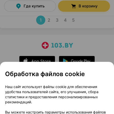
Где купить
В корзину
1
2
3
4
5
Обработка файлов cookie
О проекте
Новости проекта
Наш сайт использует файлы cookie для обеспечения
удобства пользователей сайта, его улучшения, сбора
Размещение рекламы
Медицинский маркетинг
статистики и предоставления персонализированных
Публичный договор
Доставка
рекомендаций.
Пользовательское соглашение
Вы можете настроить параметры использования файлов