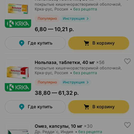
покрытые кишечнорастворимой оболочкой,
Крка-рус
, Россия
•
без рецепта
Популярно
Инструкция
6,80 — 10,21 р.
Где купить
В корзину
Нольпаза, таблетки
,
40 мг
×
56
покрытые кишечнорастворимой оболочкой,
Крка-рус
, Россия
•
без рецепта
Популярно
Инструкция
38,80 — 61,32 р.
Где купить
В корзину
Омез, капсулы
,
10 мг
×
30
Др. Редди`с
, Индия
•
без рецепта