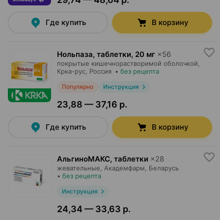
Где купить
В корзину
Нольпаза, таблетки
,
20 мг
×
56
покрытые кишечнорастворимой оболочкой,
Крка-рус
, Россия
•
без рецепта
Популярно
Инструкция
23,88 — 37,16 р.
Где купить
В корзину
АльгиноМАКС, таблетки
×
28
жевательные,
Академфарм
, Беларусь
•
без рецепта
Инструкция
24,34 — 33,63 р.