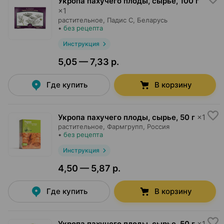
Укропа пахучего плоды, сырье
,
100 г
×
1
растительное,
Падис С
, Беларусь
•
без рецепта
Инструкция
5,05 — 7,33 р.
Где купить
В корзину
Укропа пахучего плоды, сырье
,
50 г
×
1
растительное,
Фармгрупп
, Россия
•
без рецепта
Инструкция
4,50 — 5,87 р.
Где купить
В корзину
Укропа пахучего плоды, сырье
,
50 г
×
1