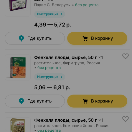
Падис С
, Беларусь
•
без рецепта
Инструкция
4,39 — 5,72 р.
Где купить
В корзину
Фенхеля плоды, сырье
,
50 г
×
1
растительное,
Фармгрупп
, Россия
•
без рецепта
Инструкция
5,06 — 6,81 р.
Где купить
В корзину
Фенхеля плоды, сырье
,
50 г
×
1
растительное,
Компания Хорст
, Россия
•
без рецепта