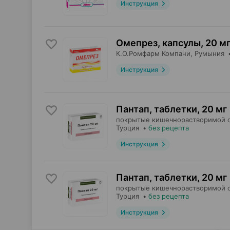
Инструкция
Омепрез, капсулы
,
20 м
К.О.Ромфарм Компани
, Румыния
Инструкция
Пантап, таблетки
,
20 мг
покрытые кишечнорастворимой 
Турция
•
без рецепта
Инструкция
Пантап, таблетки
,
20 мг
покрытые кишечнорастворимой 
Турция
•
без рецепта
Инструкция