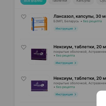
Все формы
Таблетки
Капсулы
Сус
Лансазол, капсулы
,
30 м
БЗМП
, Беларусь
•
без рецепта
Инструкция
Нексиум, таблетки
,
20 м
покрытые оболочкой,
Астразене
•
без рецепта
Инструкция
Нексиум, таблетки
,
20 м
покрытые оболочкой,
Астразене
•
без рецепта
Инструкция