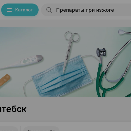
Каталог
итебск