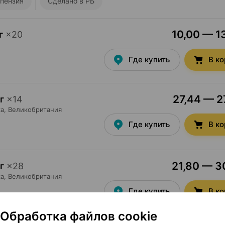
пензия
Сделано в РБ
10,00 — 13
г
×
20
Где купить
В к
27,44 — 27
г
×
14
ка
, Великобритания
Где купить
В к
21,80 — 30
г
×
28
ка
, Великобритания
Где купить
В к
Обработка файлов cookie