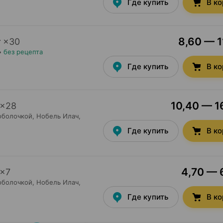
Где купить
В к
8,60 — 1
г
×
30
•
без рецепта
Где купить
В к
10,40 — 16
×
28
оболочкой,
Нобель Илач
,
Где купить
В к
4,70 — 6
×
7
оболочкой,
Нобель Илач
,
Где купить
В к