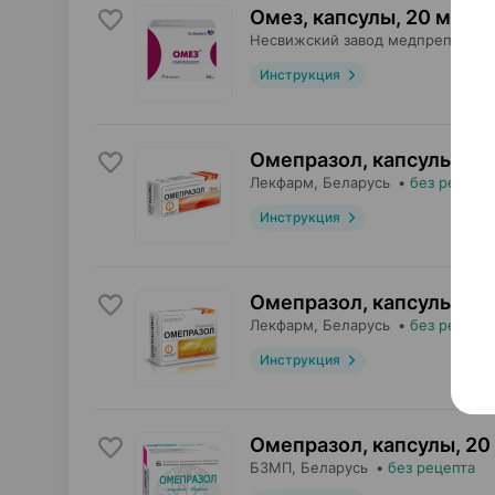
Омез, капсулы
,
20 мг
×
3
Несвижский завод медпрепарато
Инструкция
Омепразол, капсулы
,
10
Лекфарм
, Беларусь
•
без рецепт
Инструкция
Омепразол, капсулы
,
20
Лекфарм
, Беларусь
•
без рецепт
Инструкция
Омепразол, капсулы
,
20
БЗМП
, Беларусь
•
без рецепта