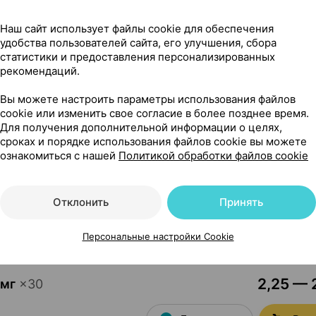
16,05 — 1
0
в
, Беларусь
•
без рецепта
Наш сайт использует файлы cookie для обеспечения
удобства пользователей сайта, его улучшения, сбора
Где купить
В к
статистики и предоставления персонализированных
рекомендаций.
Вы можете настроить параметры использования файлов
4,95 — 
 мг
×
30
cookie или изменить свое согласие в более позднее время.
а
Для получения дополнительной информации о целях,
Где купить
В к
сроках и порядке использования файлов cookie вы можете
ознакомиться с нашей
Политикой обработки файлов cookie
2,25 — 2
 мг
×
30
Отклонить
Принять
а
Где купить
В к
Персональные настройки Cookie
2,25 — 2
 мг
×
30