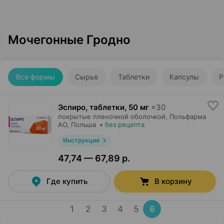
Мочегонные Гродно
Все формы
Сырье
Таблетки
Капсулы
Р
Эспиро, таблетки
,
50 мг
×
30
покрытые пленочной оболочкой,
Польфарма
AO
, Польша
•
без рецепта
Инструкция
47,74 — 67,89 р.
Где купить
В корзину
1
2
3
4
5
6