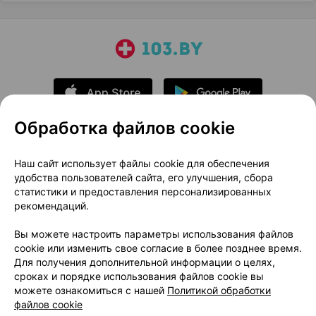
Обработка файлов cookie
О проекте
Новости проекта
Наш сайт использует файлы cookie для обеспечения
удобства пользователей сайта, его улучшения, сбора
Размещение рекламы
Медицинский маркетинг
статистики и предоставления персонализированных
Публичный договор
Доставка
рекомендаций.
Пользовательское соглашение
Вы можете настроить параметры использования файлов
Способы оплаты
Вакансии
Партнеры
cookie или изменить свое согласие в более позднее время.
Написать руководителю 103.by
Для получения дополнительной информации о целях,
сроках и порядке использования файлов cookie вы
Написать в поддержку
можете ознакомиться с нашей
Политикой обработки
Персональные настройки Cookie
файлов cookie