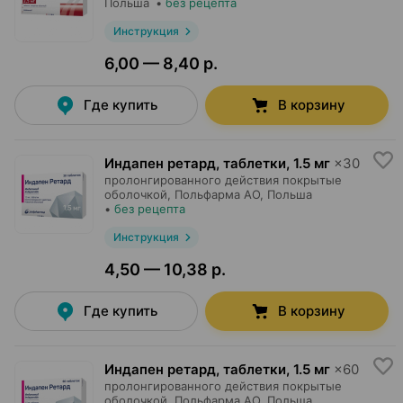
Польша
•
без рецепта
Инструкция
6,00 — 8,40 р.
Где купить
В корзину
Индапен ретард, таблетки
,
1.5 мг
×
30
пролонгированного действия покрытые
оболочкой,
Польфарма AO
, Польша
•
без рецепта
Инструкция
4,50 — 10,38 р.
Где купить
В корзину
Индапен ретард, таблетки
,
1.5 мг
×
60
пролонгированного действия покрытые
оболочкой,
Польфарма AO
, Польша