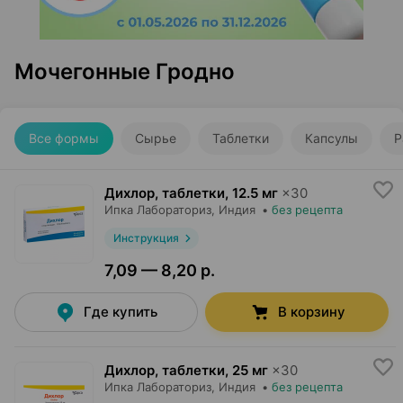
Мочегонные Гродно
Все формы
Сырье
Таблетки
Капсулы
Р
Дихлор, таблетки
,
12.5 мг
×
30
Ипка Лабораториз
, Индия
•
без рецепта
Инструкция
7,09 — 8,20 р.
Где купить
В корзину
Дихлор, таблетки
,
25 мг
×
30
Ипка Лабораториз
, Индия
•
без рецепта