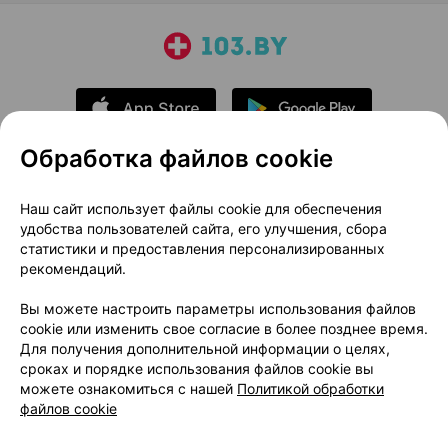
Обработка файлов cookie
О проекте
Новости проекта
Наш сайт использует файлы cookie для обеспечения
удобства пользователей сайта, его улучшения, сбора
Размещение рекламы
Медицинский маркетинг
статистики и предоставления персонализированных
Публичный договор
Доставка
рекомендаций.
Пользовательское соглашение
Вы можете настроить параметры использования файлов
Способы оплаты
Вакансии
Партнеры
cookie или изменить свое согласие в более позднее время.
Написать руководителю 103.by
Для получения дополнительной информации о целях,
сроках и порядке использования файлов cookie вы
Написать в поддержку
можете ознакомиться с нашей
Политикой обработки
Персональные настройки Cookie
файлов cookie
Обработка персональных данных