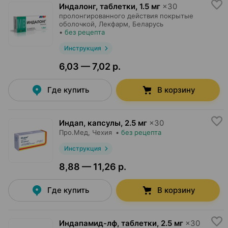
Индалонг, таблетки
,
1.5 мг
×
30
пролонгированного действия покрытые
оболочкой,
Лекфарм
, Беларусь
•
без рецепта
Инструкция
6,03 — 7,02 р.
Где купить
В корзину
Индап, капсулы
,
2.5 мг
×
30
Про.Мед
, Чехия
•
без рецепта
Инструкция
8,88 — 11,26 р.
Где купить
В корзину
Индапамид-лф, таблетки
,
2.5 мг
×
30