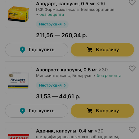
Аводарт, капсулы
,
0.5 мг
×
90
ГСК Фармасьютикалз
, Великобритания
•
без рецепта
Инструкция
211,56 — 260,34 р.
Где купить
В корзину
Авопрост, капсулы
,
0.5 мг
×
30
Минскинтеркапс
, Беларусь
•
без рецепта
Инструкция
31,53 — 44,61 р.
Где купить
В корзину
Аденик, капсулы
,
0.4 мг
×
30
с модифицированным высвобождением,