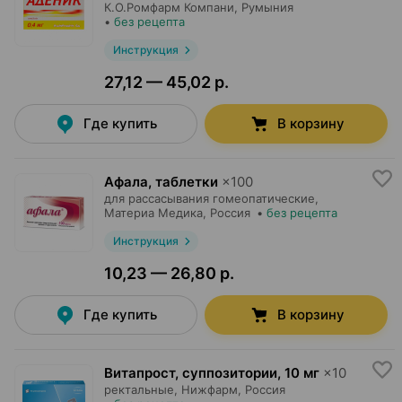
К.О.Ромфарм Компани
, Румыния
•
без рецепта
Инструкция
27,12 — 45,02 р.
Где купить
В корзину
Афала, таблетки
×
100
для рассасывания гомеопатические,
Материа Медика
, Россия
•
без рецепта
Инструкция
10,23 — 26,80 р.
Где купить
В корзину
Витапрост, суппозитории
,
10 мг
×
10
ректальные,
Нижфарм
, Россия