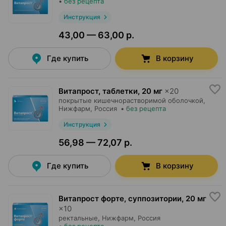
•
без рецепта
Инструкция
43,00 — 63,00 р.
Где купить
В корзину
Витапрост, таблетки
,
20 мг
×
20
покрытые кишечнорастворимой оболочкой,
Нижфарм
, Россия
•
без рецепта
Инструкция
56,98 — 72,07 р.
Где купить
В корзину
Витапрост форте, суппозитории
,
20 мг
×
10
ректальные,
Нижфарм
, Россия