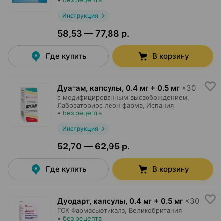
•
без рецепта
Инструкция
58,53 — 77,88 р.
Где купить
В корзину
Дуатам, капсулы
,
0.4 мг + 0.5 мг
×
30
с модифицированным высвобождением,
Лабораториос леон фарма
, Испания
•
без рецепта
Инструкция
52,70 — 62,95 р.
Где купить
В корзину
Дуодарт, капсулы
,
0.4 мг + 0.5 мг
×
30
ГСК Фармасьютикалз
, Великобритания
•
без рецепта