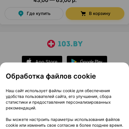
43,00 — 63,00 р.
Где купить
В корзину
Обработка файлов cookie
О проекте
Новости проекта
Наш сайт использует файлы cookie для обеспечения
удобства пользователей сайта, его улучшения, сбора
Размещение рекламы
Медицинский маркетинг
статистики и предоставления персонализированных
Публичный договор
Доставка
рекомендаций.
Пользовательское соглашение
Вы можете настроить параметры использования файлов
Способы оплаты
Вакансии
Партнеры
cookie или изменить свое согласие в более позднее время.