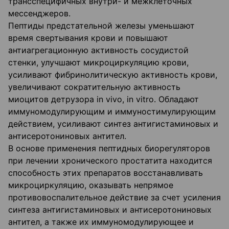
трансспецифичных внутри- и межклеточных
мессенджеров.
Пептиды предстательной железы уменьшают
время свертывания крови и повышают
антиагрегационную активность сосудистой
стенки, улучшают микроциркуляцию крови,
усиливают фибринолитическую активность крови,
увеличивают сократительную активность
миоцитов детрузора in vivo, in vitro. Обладают
иммуномодулирующим и иммуностимулирующим
действием, усиливают синтез антигистаминовых и
антисеротониновых антител.
В основе применения пептидных биорегуляторов
при лечении хронического простатита находится
способность этих препаратов восстанавливать
микроциркуляцию, оказывать непрямое
противовоспалительное действие за счет усиления
синтеза антигистаминовых и антисеротониновых
антител, а также их иммуномодулирующее и