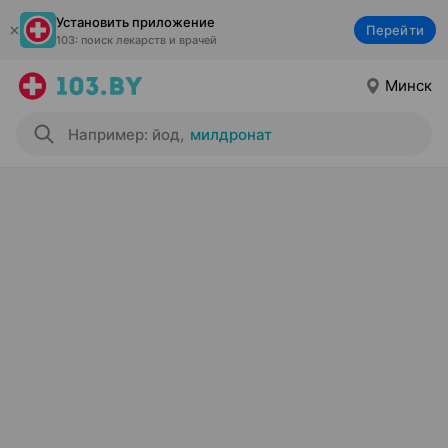
Установить приложение
Перейти
103: поиск лекарств и врачей
Минск
Например: йод
,
милдронат