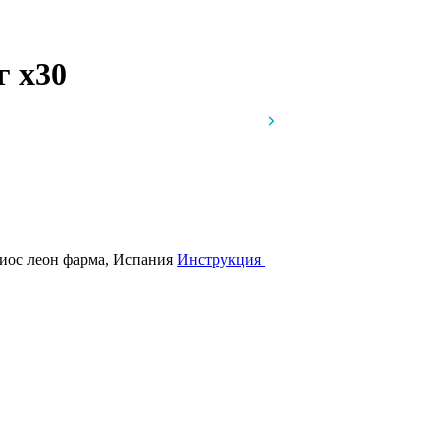
мг
x30
иос леон фарма, Испания
Инструкция