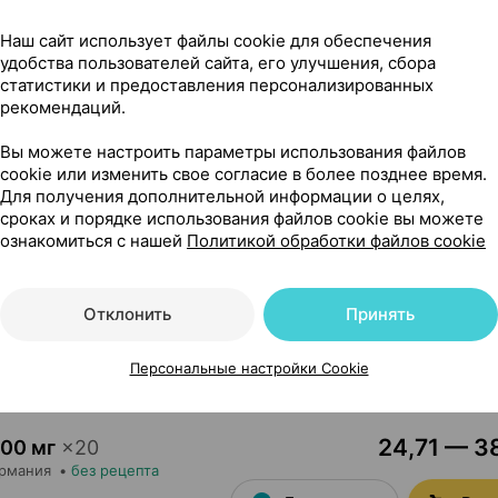
37,59 — 57
×
40
Наш сайт использует файлы cookie для обеспечения
Чехия
•
без рецепта
удобства пользователей сайта, его улучшения, сбора
Где купить
В к
статистики и предоставления персонализированных
рекомендаций.
Вы можете настроить параметры использования файлов
14,60 — 20
50 мг
×
20
cookie или изменить свое согласие в более позднее время.
ермания
•
без рецепта
Для получения дополнительной информации о целях,
Где купить
В к
сроках и порядке использования файлов cookie вы можете
ознакомиться с нашей
Политикой обработки файлов cookie
33,40 — 42
50 мг
×
50
Отклонить
Принять
ермания
•
без рецепта
Где купить
В к
Персональные настройки Cookie
24,71 — 38
00 мг
×
20
ермания
•
без рецепта