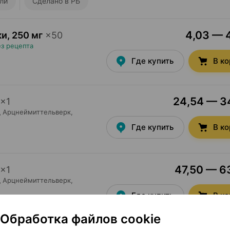
ли
Сделано в РБ
4,03 — 4
ки
,
250 мг
×
50
ез рецепта
Где купить
В к
24,54 — 34
×
1
д Арцнеймиттельверк
,
Где купить
В к
47,50 — 63
×
1
д Арцнеймиттельверк
,
Где купить
В к
Обработка файлов cookie