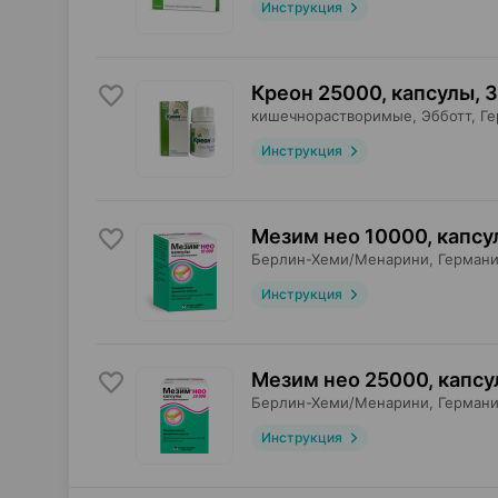
Инструкция
Креон 25000, капсулы
,
3
кишечнорастворимые,
Эбботт
, Г
Инструкция
Мезим нео 10000, капсу
Берлин-Хеми/Менарини
, Герман
Инструкция
Мезим нео 25000, капс
Берлин-Хеми/Менарини
, Герман
Инструкция