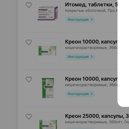
Итомед, таблетки
,
50 мг
покрытые оболочкой,
Про.Мед
, 
Инструкция
Креон 10000, капсулы
,
1
кишечнорастворимые,
Эбботт
, Г
Инструкция
Креон 10000, капсулы
,
1
кишечнорастворимые,
Эбботт
, Г
Инструкция
Креон 25000, капсулы
,
3
кишечнорастворимые,
Эбботт
, Г