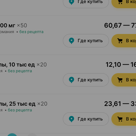
Где купить
В к
60,67 — 77
00 мг
×
50
ермания
•
без рецепта
Где купить
В к
12,10 — 1
лы
,
10 тыс ед
×
20
ия
•
без рецепта
Где купить
В к
23,61 — 33
улы
,
25 тыс ед
×
20
ия
•
без рецепта
Где купить
В к