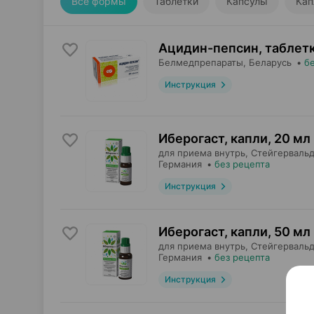
Все формы
Таблетки
Капсулы
Кап
Ацидин-пепсин, таблет
Белмедпрепараты
, Беларусь
•
б
Инструкция
Иберогаст, капли
,
20 мл
для приема внутрь,
Стейгерваль
Германия
•
без рецепта
Инструкция
Иберогаст, капли
,
50 мл
для приема внутрь,
Стейгерваль
Германия
•
без рецепта
Инструкция