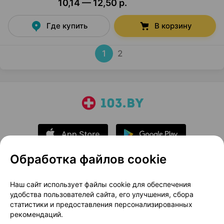
10,14 — 12,50 р.
Где купить
В корзину
1
2
Обработка файлов cookie
О проекте
Новости проекта
Наш сайт использует файлы cookie для обеспечения
удобства пользователей сайта, его улучшения, сбора
Размещение рекламы
Медицинский маркетинг
статистики и предоставления персонализированных
Публичный договор
Доставка
рекомендаций.