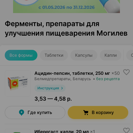
Ферменты, препараты для
улучшения пищеварения Могилев
Все формы
Таблетки
Капсулы
Капли
Ацидин-пепсин, таблетки
,
250 мг
×
50
Белмедпрепараты
, Беларусь
•
без рецепта
Инструкция
3,53 — 4,58 р.
Где купить
В корзину
Иберогаст, капли
,
20 мл
×
1