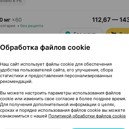
елано в РБ
112,67 — 143
0 мг
×
60
Болгария
•
без рецепта
Где купить
В к
Обработка файлов cookie
3,85 — 4
×
1
Наш сайт использует файлы cookie для обеспечения
удобства пользователей сайта, его улучшения, сбора
Где купить
В к
статистики и предоставления персонализированных
рекомендаций.
Вы можете настроить параметры использования файлов
11,34 — 1
×
4
cookie или изменить свое согласие в более позднее время.
Для получения дополнительной информации о целях,
Где купить
В к
сроках и порядке использования файлов cookie вы можете
ознакомиться с нашей
Политикой обработки файлов cookie