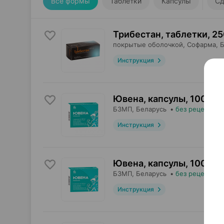
Все формы
Таблетки
Капсулы
Сд
Трибестан, таблетки
,
25
покрытые оболочкой,
Софарма
, 
Инструкция
Ювена, капсулы
,
100 мг
БЗМП
, Беларусь
•
без рецепта
Инструкция
Ювена, капсулы
,
100 мг
БЗМП
, Беларусь
•
без рецепта
Инструкция