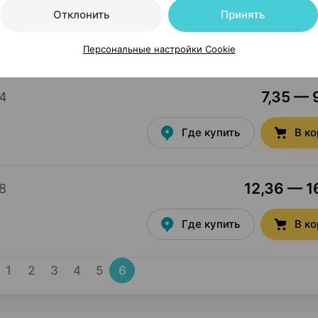
19,30 — 26
×
8
Отклонить
Принять
Где купить
В к
Персональные настройки Cookie
7,35 — 
4
Где купить
В к
12,36 — 16
8
Где купить
В к
1
2
3
4
5
6