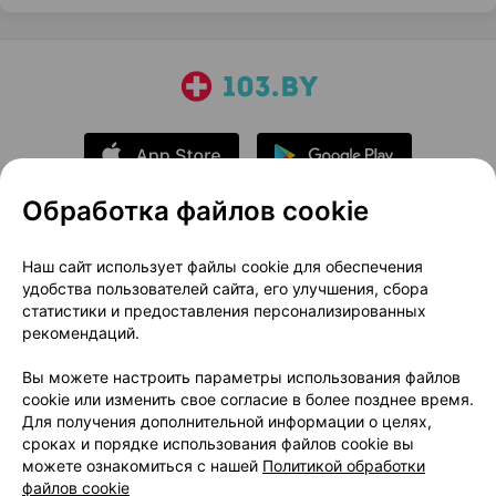
Обработка файлов cookie
О проекте
Новости проекта
Наш сайт использует файлы cookie для обеспечения
удобства пользователей сайта, его улучшения, сбора
Размещение рекламы
Медицинский маркетинг
статистики и предоставления персонализированных
Публичный договор
Доставка
рекомендаций.
Пользовательское соглашение
Вы можете настроить параметры использования файлов
Способы оплаты
Вакансии
Партнеры
cookie или изменить свое согласие в более позднее время.
Написать руководителю 103.by
Для получения дополнительной информации о целях,
сроках и порядке использования файлов cookie вы
Написать в поддержку
можете ознакомиться с нашей
Политикой обработки
Персональные настройки Cookie
файлов cookie