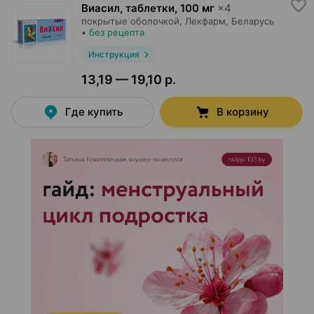
Виасил, таблетки
,
100 мг
×
4
покрытые оболочкой,
Лекфарм
, Беларусь
•
без рецепта
Инструкция
13,19 — 19,10 р.
Где купить
В корзину