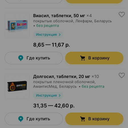
Виасил, таблетки
,
50 мг
×
4
покрытые оболочкой,
Лекфарм
, Беларусь
•
без рецепта
Инструкция
8,65 — 11,67 р.
Где купить
В корзину
Долгосил, таблетки
,
20 мг
×
10
покрытые пленочной оболочкой,
АмантисМед
, Беларусь
•
без рецепта
Инструкция
31,35 — 42,60 р.
Где купить
В корзину