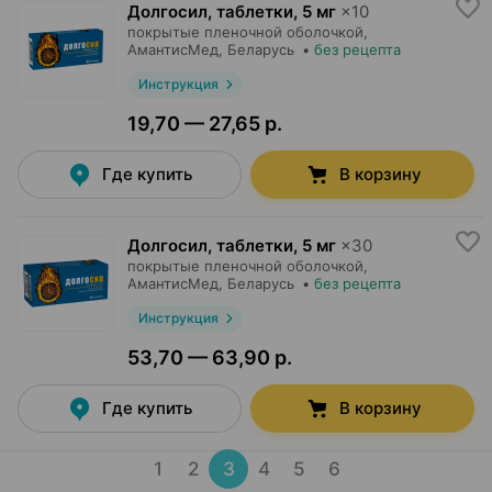
Долгосил, таблетки
,
5 мг
×
10
покрытые пленочной оболочкой,
АмантисМед
, Беларусь
•
без рецепта
Инструкция
19,70 — 27,65 р.
Где купить
В корзину
Долгосил, таблетки
,
5 мг
×
30
покрытые пленочной оболочкой,
АмантисМед
, Беларусь
•
без рецепта
Инструкция
53,70 — 63,90 р.
Где купить
В корзину
1
2
3
4
5
6