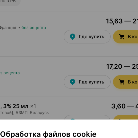
но в РБ
15,63 — 21
 Франция
•
без рецепта
Где купить
В к
17,20 — 2
1
з рецепта
Где купить
В к
3,60 — 4
р
,
3% 25 мл
×
1
товой],
БЗМП
, Беларусь
Где купить
В к
Обработка файлов cookie