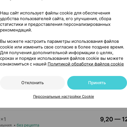
17,62 — 2
г / 1 мл 10 мл
×
1
Наш сайт использует файлы cookie для обеспечения
епту
удобства пользователей сайта, его улучшения, сбора
Где купить
В к
статистики и предоставления персонализированных
рекомендаций.
Вы можете настроить параметры использования файлов
12,60 — 1
1 г
×
1
cookie или изменить свое согласие в более позднее время.
ез рецепта
Для получения дополнительной информации о целях,
сроках и порядке использования файлов cookie вы можете
Где купить
В к
ознакомиться с нашей
Политикой обработки файлов cookie
11,86 — 1
1
Отклонить
Принять
 лимитед
, Великобритания
Где купить
В к
Персональные настройки Cookie
9,20 — 12
×
1
умыния
•
без рецепта