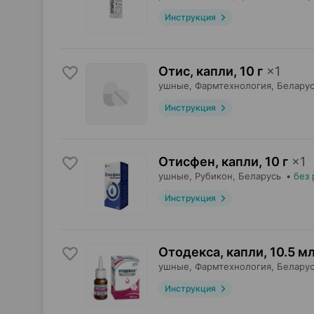
Инструкция
Отис, капли
,
10 г
×
1
ушные,
Фармтехнология
, Белару
Инструкция
Отисфен, капли
,
10 г
×
1
ушные,
Рубикон
, Беларусь
•
без 
Инструкция
Отодекса, капли
,
10.5 м
ушные,
Фармтехнология
, Белару
Инструкция