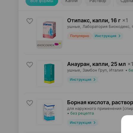
Все формы
Капли
Раствор
Сдела
Отипакс, капли
,
16 г
×
1
ушные,
Лаборатория Биокодекс
,
Популярно
Инструкция
Анауран, капли
,
25 мл
×
ушные,
Замбон Груп
, Италия
•
бе
Инструкция
Борная кислота, раство
для наружного применения [спир
•
без рецепта
Инструкция