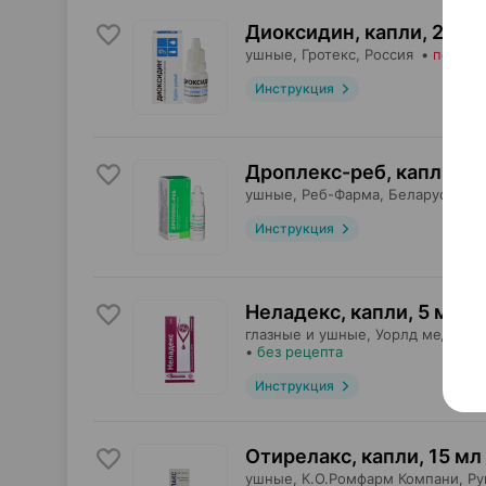
Диоксидин, капли
,
2,5 м
ушные,
Гротекс
, Россия
•
по рец
Инструкция
Дроплекс-реб, капли
,
17.
ушные,
Реб-Фарма
, Беларусь
•
б
Инструкция
Неладекс, капли
,
5 мл
×
глазные и ушные,
Уорлд медицин
•
без рецепта
Инструкция
Отирелакс, капли
,
15 мл
ушные,
К.О.Ромфарм Компани
, Р