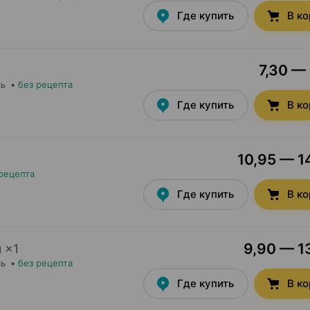
Где купить
В к
7,30 — 
сь
•
без рецепта
Где купить
В к
10,95 — 14
рецепта
Где купить
В к
9,90 — 13
л
×
1
сь
•
без рецепта
Где купить
В к