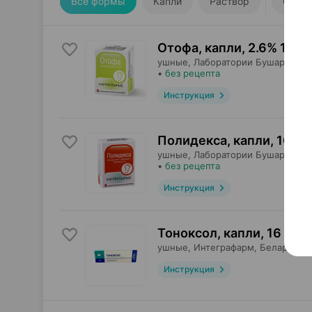
Все формы
Капли
Раствор
Сдела
Отофа, капли
,
2.6% 10 м
ушные,
Лаборатории Бушара-Рек
•
без рецепта
Инструкция
Полидекса, капли
,
10.5 
ушные,
Лаборатории Бушара-Рек
•
без рецепта
Инструкция
Тоноксол, капли
,
16 г
×
1
ушные,
Интеграфарм
, Беларусь
Инструкция