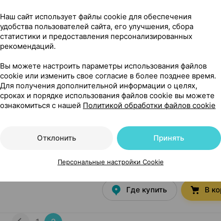
но в РБ
Наш сайт использует файлы cookie для обеспечения
удобства пользователей сайта, его улучшения, сбора
18,90 — 28
л
×
1
статистики и предоставления персонализированных
ордати
, Франция
рекомендаций.
Где купить
В к
Вы можете настроить параметры использования файлов
cookie или изменить свое согласие в более позднее время.
Для получения дополнительной информации о целях,
сроках и порядке использования файлов cookie вы можете
15,12 — 2
мл
×
1
ознакомиться с нашей
Политикой обработки файлов cookie
ордати
, Франция
Где купить
В к
Отклонить
Принять
Персональные настройки Cookie
9,10 — 1
•
без рецепта
Где купить
В к