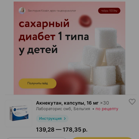
Акнекутан, капсулы
,
16 мг
×
30
Лабораторис смб
, Бельгия
•
по рецепту
Инструкция
139,28 — 178,35 р.