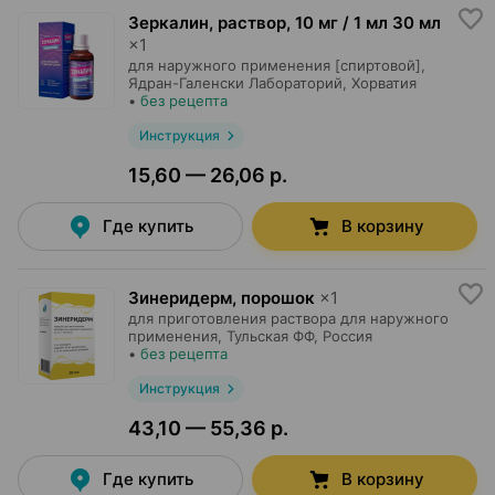
Зеркалин, раствор
,
10 мг / 1 мл 30 мл
×
1
для наружного применения [спиртовой],
Ядран-Галенски Лабораторий
, Хорватия
•
без рецепта
Инструкция
15,60 — 26,06 р.
Где купить
В корзину
Зинеридерм, порошок
×
1
для приготовления раствора для наружного
применения,
Тульская ФФ
, Россия
•
без рецепта
Инструкция
43,10 — 55,36 р.
Где купить
В корзину