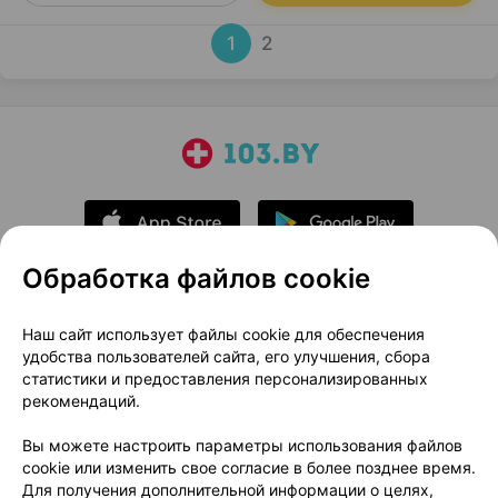
1
2
Обработка файлов cookie
О проекте
Новости проекта
Наш сайт использует файлы cookie для обеспечения
удобства пользователей сайта, его улучшения, сбора
Размещение рекламы
Медицинский маркетинг
статистики и предоставления персонализированных
Публичный договор
Доставка
рекомендаций.
Пользовательское соглашение
Вы можете настроить параметры использования файлов
Способы оплаты
Вакансии
Партнеры
cookie или изменить свое согласие в более позднее время.
Написать руководителю 103.by
Для получения дополнительной информации о целях,