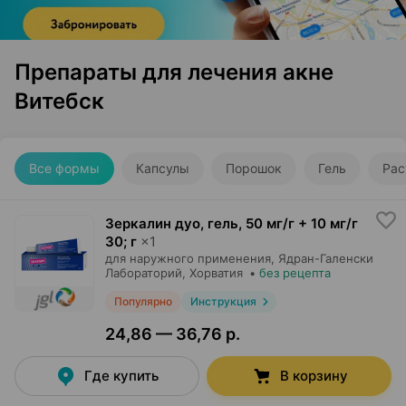
Препараты для лечения акне
Витебск
Все формы
Капсулы
Порошок
Гель
Рас
Зеркалин дуо, гель
,
50 мг/г + 10 мг/г
30; г
×
1
для наружного применения,
Ядран-Галенски
Лабораторий
, Хорватия
•
без рецепта
Популярно
Инструкция
24,86 — 36,76 р.
Где купить
В корзину