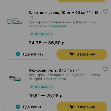
Клинтопик, гель
,
10 мг + 50 мг / 1 г 15; г
×
1
для наружного применения,
Фармаприм
,
Молдова
•
без рецепта
Инструкция
24,38 — 36,50 р.
Где купить
В корзину
Куриозин, гель
,
0.1% 15 г
×
1
для наружного применения,
Гедеон Рихтер
,
Венгрия
•
без рецепта
Инструкция
16,61 — 25,28 р.
Где купить
В корзину