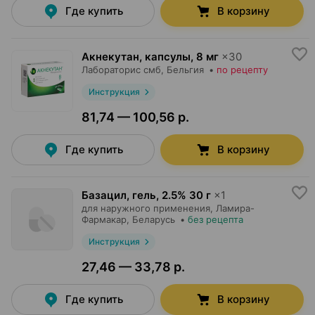
Где купить
В корзину
Акнекутан, капсулы
,
8 мг
×
30
Лабораторис смб
, Бельгия
•
по рецепту
Инструкция
81,74 — 100,56 р.
Где купить
В корзину
Базацил, гель
,
2.5% 30 г
×
1
для наружного применения,
Ламира-
Фармакар
, Беларусь
•
без рецепта
Инструкция
27,46 — 33,78 р.
Где купить
В корзину