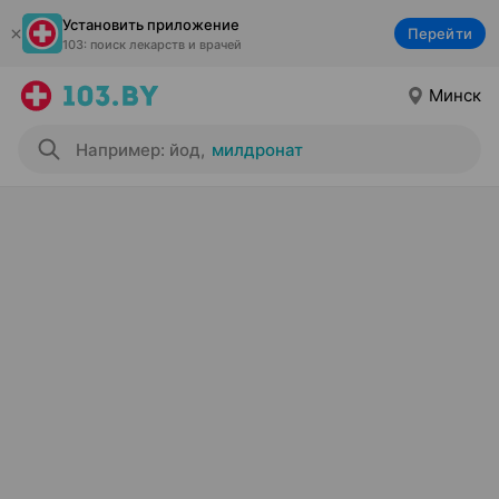
Установить приложение
Перейти
103: поиск лекарств и врачей
Минск
Например: йод
,
милдронат