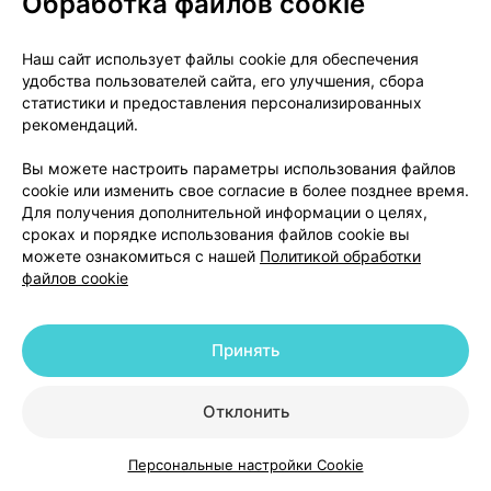
Обработка файлов cookie
За любой информацией о препарате, а также в
случаях возникновения претензий следует
Наш сайт использует файлы cookie для обеспечения
обращаться к локальному представителю
удобства пользователей сайта, его улучшения, сбора
держателя регистрационного удостоверения:
статистики и предоставления персонализированных
рекомендаций.
Республика Беларусь
ПРЕДСТАВИТЕЛЬСТВА АО «JADRAN-GALENSKI
Вы можете настроить параметры использования файлов
cookie или изменить свое согласие в более позднее время.
LABORATORIJ d.d.»
Для получения дополнительной информации о целях,
(РЕСПУБЛИКА ХОРВАТИЯ) В РЕСПУБЛИКЕ
сроках и порядке использования файлов cookie вы
БЕЛАРУСЬ:
можете ознакомиться с нашей
Политикой обработки
220062, Минск, проспект Победителей 104, офис 6
файлов cookie
Республика Беларусь,
тел.:+375 29 166 71 25,
Принять
адрес электронной почты: jadran@jgl.ru
Отклонить
Цены в аптеках
Минск
Персональные настройки Cookie
Каталог
Корзина
Избранное
Профиль