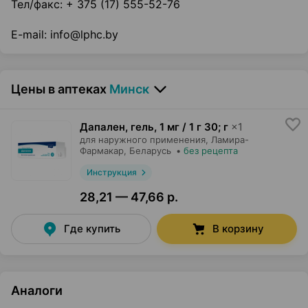
Тел/факс: + 375 (17) 555-52-76
E-mail: info@lphc.by
Цены в аптеках
Минск
Дапален, гель
,
1 мг / 1 г 30; г
×
1
для наружного применения,
Ламира-
Фармакар
, Беларусь
•
без рецепта
Инструкция
28,21 — 47,66 р.
Где купить
В корзину
Аналоги