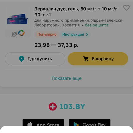
Зеркалин дуо, гель
,
50 мг/г + 10 мг/г
30; г
×
1
для наружного применения,
Ядран-Галенски
Лабораторий
, Хорватия
•
без рецепта
Популярно
Инструкция
23,98 — 37,33 р.
Где купить
В корзину
Показать еще