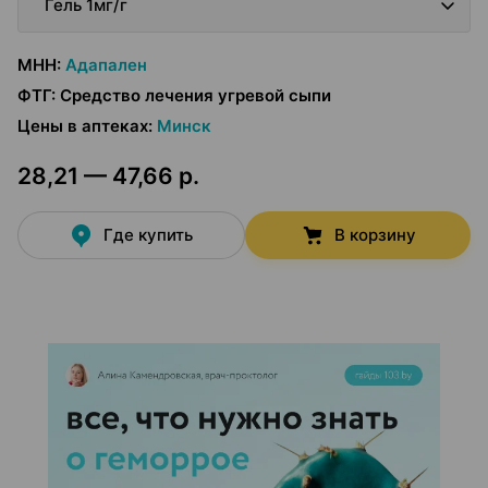
Гель 1мг/г
МНН
:
Адапален
ФТГ
:
Средство лечения угревой сыпи
Цены в аптеках
:
Минск
28,21 — 47,66 р.
Где купить
В корзину