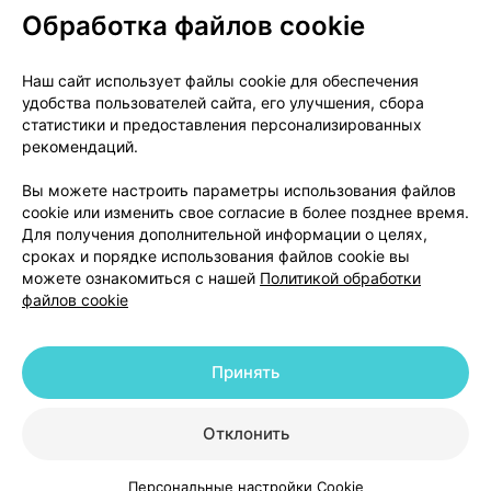
Обработка файлов cookie
О проекте
Новости проекта
Наш сайт использует файлы cookie для обеспечения
удобства пользователей сайта, его улучшения, сбора
Размещение рекламы
Медицинский маркетинг
статистики и предоставления персонализированных
Публичный договор
Доставка
рекомендаций.
Пользовательское соглашение
Вы можете настроить параметры использования файлов
Способы оплаты
Вакансии
Партнеры
cookie или изменить свое согласие в более позднее время.
Написать руководителю 103.by
Для получения дополнительной информации о целях,
сроках и порядке использования файлов cookie вы
Написать в поддержку
можете ознакомиться с нашей
Политикой обработки
Персональные настройки Cookie
файлов cookie
Обработка персональных данных
Принять
© 2026 ООО «Артокс Лаб», УНП 191700409 | 220012, Республика Беларусь,
г. Минск, улица Толбухина, 2, пом. 16 | help@103.by
|
Служба поддержки
+375 291212755
Отклонить
Персональные настройки Cookie