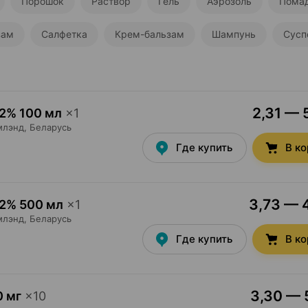
Порошок
Раствор
Гель
Аэрозоль
Пома
зам
Салфетка
Крем-бальзам
Шампунь
Сусп
2,31 — 
02% 100 мл
×
1
млэнд
, Беларусь
Где купить
В к
3,73 — 4
02% 500 мл
×
1
млэнд
, Беларусь
Где купить
В к
3,30 — 5
0 мг
×
10