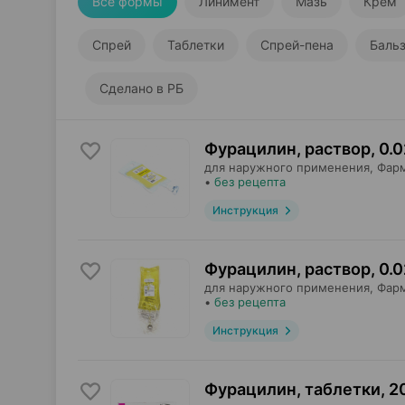
Все формы
Линимент
Мазь
Крем
Спрей
Таблетки
Спрей-пена
Баль
Сделано в РБ
Фурацилин, раствор
,
0.
для наружного применения,
Фар
•
без рецепта
Инструкция
Фурацилин, раствор
,
0.
для наружного применения,
Фар
•
без рецепта
Инструкция
Фурацилин, таблетки
,
2