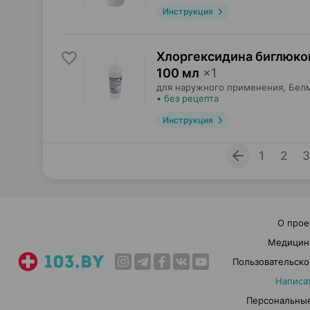
Инструкция
Хлоргексидина биглюкон
100 мл
×
1
для наружного применения,
Бел
•
без рецепта
Инструкция
1
2
3
О прое
Медицин
Пользовательско
Написа
Персональные