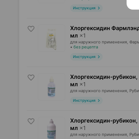
Инструкция
Хлоргексидин Фармлэнд
мл
×
1
для наружного применения,
Фар
•
без рецепта
Инструкция
Хлоргексидин-рубикон,
мл
×
1
для наружного применения,
Руби
Инструкция
Хлоргексидин-рубикон,
мл
×
1
для наружного применения,
Руби