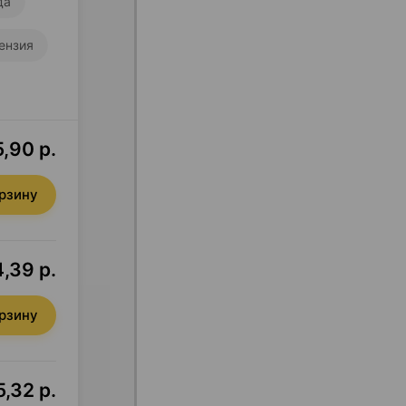
да
ензия
5,90 р.
орзину
,39 р.
орзину
,32 р.