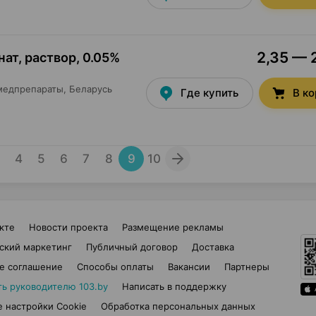
2,35 — 2
ат, раствор
,
0.05%
медпрепараты
, Беларусь
Где купить
В к
4
5
6
7
8
9
10
кте
Новости проекта
Размещение рекламы
ский маркетинг
Публичный договор
Доставка
е соглашение
Способы оплаты
Вакансии
Партнеры
ть руководителю 103.by
Написать в поддержку
 настройки Cookie
Обработка персональных данных