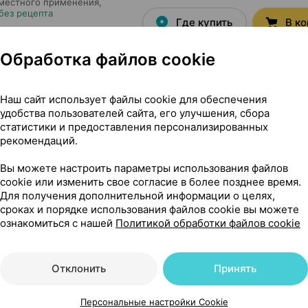
 местного применения,
без рецепта
Где купить
В к
Обработка файлов cookie
6,51 — 
аблетки
,
20 мг
×
10
 местного и наружного
Наш сайт использует файлы cookie для обеспечения
 Россия
•
без рецепта
удобства пользователей сайта, его улучшения, сбора
Где купить
В к
статистики и предоставления персонализированных
рекомендаций.
Вы можете настроить параметры использования файлов
3,92 — 5
и
,
20 мг
×
10
cookie или изменить свое согласие в более позднее время.
 местного применения,
Для получения дополнительной информации о целях,
та
Где купить
В к
сроках и порядке использования файлов cookie вы можете
ознакомиться с нашей
Политикой обработки файлов cookie
5,92 — 
, раствор
,
0.05% 250
Отклонить
Принять
млэнд
, Беларусь
Где купить
В к
Персональные настройки Cookie