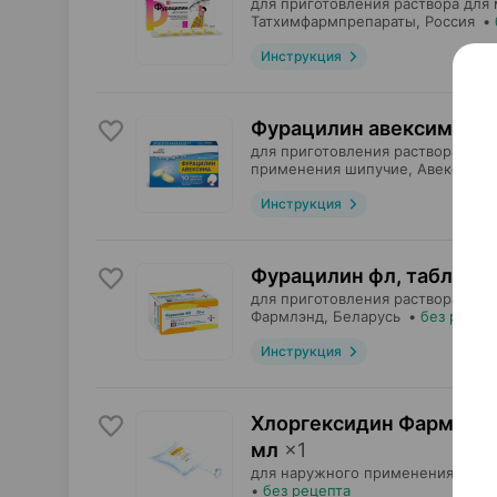
для приготовления раствора для
Татхимфармпрепараты
, Россия
•
Инструкция
Фурацилин авексима, т
для приготовления раствора для
применения шипучие,
Авексима
,
Инструкция
Фурацилин фл, таблетк
для приготовления раствора для
Фармлэнд
, Беларусь
•
без рецеп
Инструкция
Хлоргексидин Фармлэнд
мл
×
1
для наружного применения,
Фар
•
без рецепта