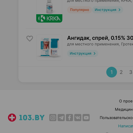
для местного применения,
КРКА
Популярно
Инструкция
Ангидак, спрей
,
0.15% 3
для местного применения,
Гроте
Инструкция
1
2
3
О прое
Медицин
Пользовательско
Написа