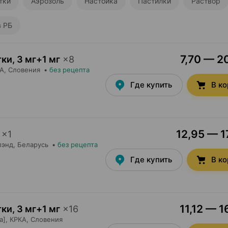
тки
Аэрозоль
Настойка
Пастилки
Раствор
в РБ
7,70 — 20
тки
,
3 мг+1 мг
×
8
А
, Словения
•
без рецепта
Где купить
В к
12,95 — 1
×
1
лэнд
, Беларусь
•
без рецепта
Где купить
В к
11,12 — 1
тки
,
3 мг+1 мг
×
16
а],
КРКА
, Словения