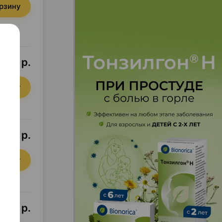
орзину
,04 р.
орзину
4,36 р.
орзину
5,71 р.