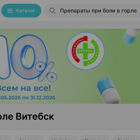
Каталог
рле Витебск