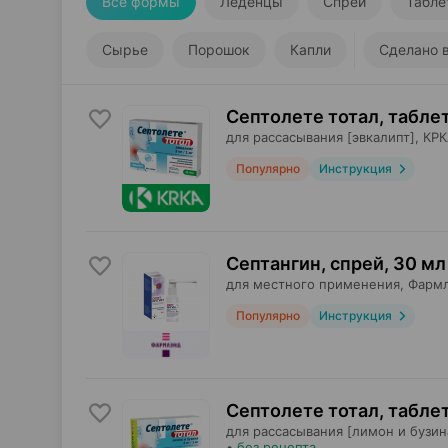
Все формы
Леденцы
Спрей
Табле
Сырье
Порошок
Капли
Сделано 
Септолете тотал, табле
для рассасывания [эвкалипт],
КРК
Популярно
Инструкция
Септангин, спрей
,
30 мл
для местного применения,
Фарм
Популярно
Инструкция
Септолете тотал, табле
для рассасывания [лимон и бузин
•
без рецепта