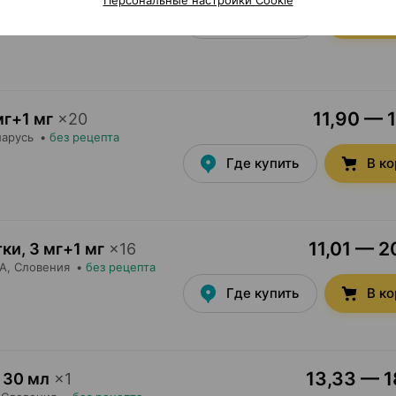
Персональные настройки Cookie
Где купить
В к
11,90 — 1
мг+1 мг
×
20
ларусь
•
без рецепта
Где купить
В к
11,01 — 2
тки
,
3 мг+1 мг
×
16
А
, Словения
•
без рецепта
Где купить
В к
13,33 — 1
30 мл
×
1