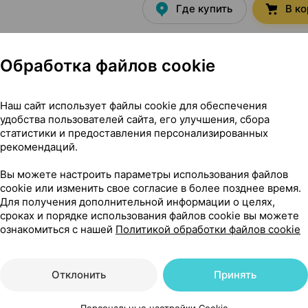
Где купить
В к
Обработка файлов cookie
15,90 — 22
 / 1 мл 100 мл
×
1
лэнд
, Беларусь
•
без рецепта
Наш сайт использует файлы cookie для обеспечения
удобства пользователей сайта, его улучшения, сбора
Где купить
В к
статистики и предоставления персонализированных
рекомендаций.
Вы можете настроить параметры использования файлов
16,11 — 2
тки
,
3 мг+1 мг
×
24
cookie или изменить свое согласие в более позднее время.
Для получения дополнительной информации о целях,
А
, Словения
•
без рецепта
сроках и порядке использования файлов cookie вы можете
Где купить
В к
ознакомиться с нашей
Политикой обработки файлов cookie
Отклонить
Принять
10,80 — 1
тки
,
3 мг+1 мг
×
16
КРКА
, Словения