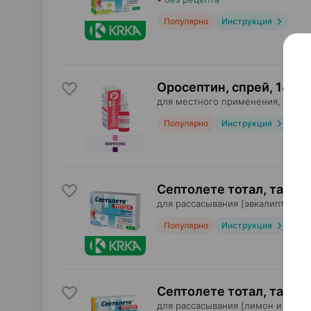
Популярно
Инструкция
Оросептин, спрей
,
14 мг
для местного применения,
Фарм
Популярно
Инструкция
Септолете тотал, табле
для рассасывания [эвкалипт],
КРК
Популярно
Инструкция
Септолете тотал, табле
для рассасывания [лимон и мед],