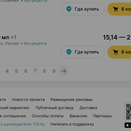
, Словения
•
без рецепта
Где купить
В к
15,14 — 2
0 мл
×
1
кс
, Россия
•
без рецепта
Где купить
В к
4
5
6
7
8
9
кте
Новости проекта
Размещение рекламы
ский маркетинг
Публичный договор
Доставка
е соглашение
Способы оплаты
Вакансии
Партнеры
ть руководителю 103.by
Написать в поддержку