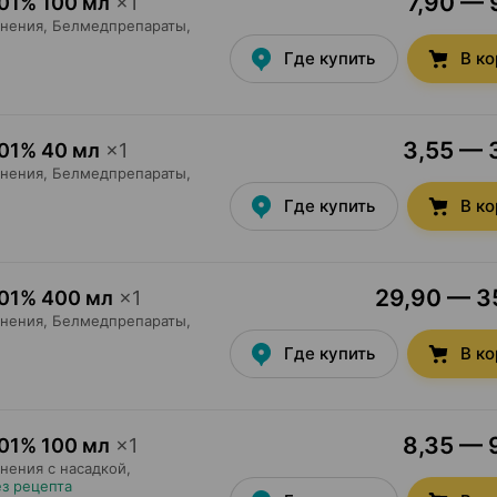
7,90 — 
.01% 100 мл
×
1
нения,
Белмедпрепараты
,
Где купить
В к
3,55 — 3
.01% 40 мл
×
1
нения,
Белмедпрепараты
,
Где купить
В к
29,90 — 35
.01% 400 мл
×
1
нения,
Белмедпрепараты
,
Где купить
В к
8,35 — 9
.01% 100 мл
×
1
нения с насадкой,
ез рецепта