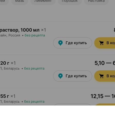
рей
Мазь
Линимент
Порошок
Настойка
 раствор
,
1000 мл
×
1
лайн
, Россия
•
без рецепта
Где купить
В к
5,10 — 
20 г
×
1
П
, Беларусь
•
без рецепта
Где купить
В к
12,15 — 1
55 г
×
1
П
, Беларусь
•
без рецепта
Где купить
В к