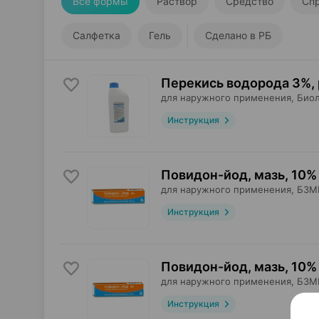
Все формы
Раствор
Средство
Сп
Салфетка
Гель
Сделано в РБ
Перекись водорода 3%,
для наружного применения,
Био
Инструкция
Повидон-йод, мазь
,
10% 
для наружного применения,
БЗМ
Инструкция
Повидон-йод, мазь
,
10% 
для наружного применения,
БЗМ
Инструкция