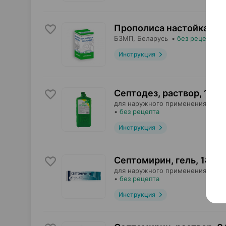
Прополиса настойка, на
БЗМП
, Беларусь
•
без рецепта
Инструкция
Септодез, раствор
,
1 л
×
для наружного применения,
Бела
•
без рецепта
Инструкция
Септомирин, гель
,
18 г
×
для наружного применения,
Бел
•
без рецепта
Инструкция