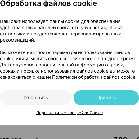
Обработка файлов cookie
3,50 — 4
стойка
,
30 мл
×
1
Наш сайт использует файлы cookie для обеспечения
удобства пользователей сайта, его улучшения, сбора
Где купить
В к
статистики и предоставления персонализированных
рекомендаций.
Вы можете настроить параметры использования файлов
30
1
cookie или изменить свое согласие в более позднее время.
септика
, Беларусь
Для получения дополнительной информации о целях,
сроках и порядке использования файлов cookie вы можете
Где купить
В к
ознакомиться с нашей
Политикой обработки файлов cookie
Отклонить
Принять
4,90 — 6
1
медпрепараты
, Беларусь
Персональные настройки Cookie
Где купить
В к