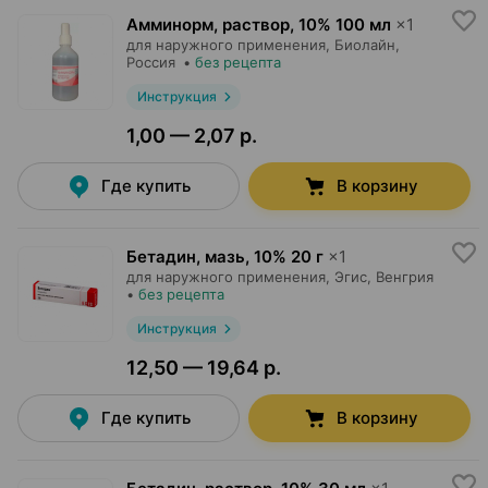
Амминорм, раствор
,
10% 100 мл
×
1
для наружного применения,
Биолайн
,
Россия
•
без рецепта
Инструкция
1,00 — 2,07 р.
Где купить
В корзину
Бетадин, мазь
,
10% 20 г
×
1
для наружного применения,
Эгис
, Венгрия
•
без рецепта
Инструкция
12,50 — 19,64 р.
Где купить
В корзину