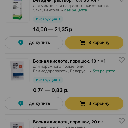
Бетадин, раствор
,
10% 30 мл
×
1
для местного и наружного применения,
Эгис
, Венгрия
•
без рецепта
Инструкция
14,60 — 21,35 р.
Где купить
В корзину
Борная кислота, порошок
,
10 г
×
1
для наружного применения,
Белмедпрепараты
, Беларусь
•
без рецепта
Инструкция
0,74 — 0,83 р.
Где купить
В корзину
Борная кислота, порошок
,
20 г
×
1
для наружного применения,