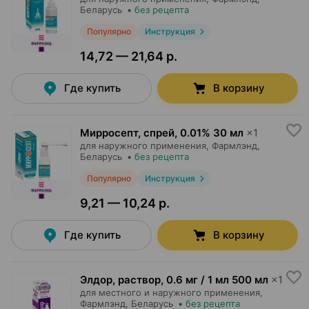
Беларусь
•
без рецепта
Популярно
Инструкция
14,72 — 21,64 р.
Где купить
В корзину
Мирросепт, спрей
,
0.01% 30 мл
×
1
для наружного применения,
Фармлэнд
,
Беларусь
•
без рецепта
Популярно
Инструкция
9,21 — 10,24 р.
Где купить
В корзину
Элдор, раствор
,
0.6 мг / 1 мл 500 мл
×
1
для местного и наружного применения,
Фармлэнд
, Беларусь
•
без рецепта