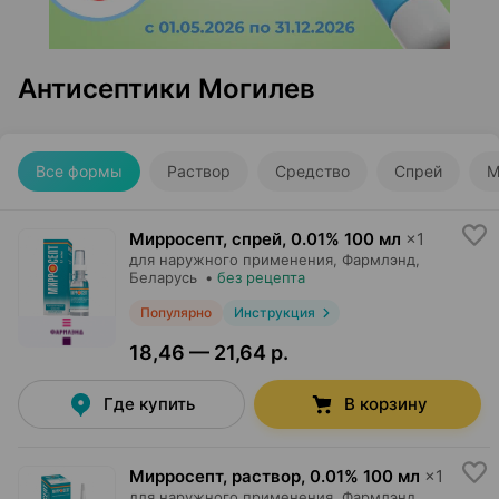
Антисептики Могилев
Все формы
Раствор
Средство
Спрей
М
Мирросепт, спрей
,
0.01% 100 мл
×
1
для наружного применения,
Фармлэнд
,
Беларусь
•
без рецепта
Популярно
Инструкция
18,46 — 21,64 р.
Где купить
В корзину
Мирросепт, раствор
,
0.01% 100 мл
×
1
для наружного применения,
Фармлэнд
,