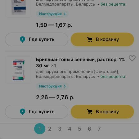
Белмедпрепараты
, Беларусь
•
без рецепта
Инструкция
1,50 — 1,67 р.
Где купить
В корзину
Бриллиантовый зеленый, раствор
,
1%
30 мл
×
1
для наружного применения [спиртовой],
Белмедпрепараты
, Беларусь
•
без рецепта
Инструкция
2,26 — 2,76 р.
Где купить
В корзину
1
2
3
4
5
6
7