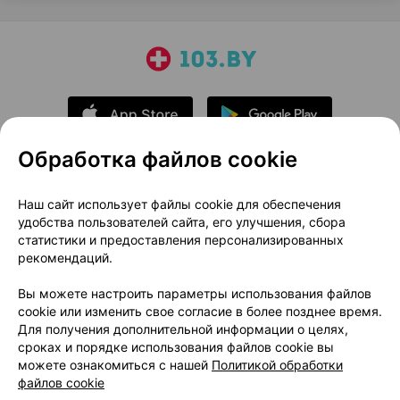
Обработка файлов cookie
О проекте
Новости проекта
Наш сайт использует файлы cookie для обеспечения
удобства пользователей сайта, его улучшения, сбора
Размещение рекламы
Медицинский маркетинг
статистики и предоставления персонализированных
Публичный договор
Доставка
рекомендаций.
Пользовательское соглашение
Вы можете настроить параметры использования файлов
Способы оплаты
Вакансии
Партнеры
cookie или изменить свое согласие в более позднее время.
Написать руководителю 103.by
Для получения дополнительной информации о целях,
сроках и порядке использования файлов cookie вы
Написать в поддержку
можете ознакомиться с нашей
Политикой обработки
Персональные настройки Cookie
файлов cookie