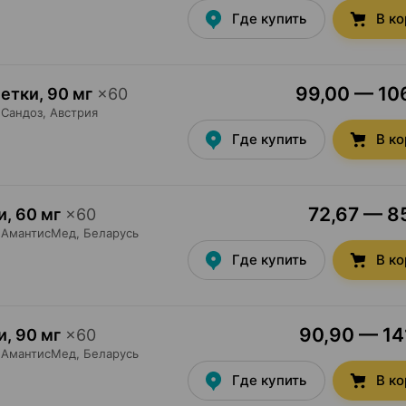
Где купить
В к
99,00 — 106
летки
,
90 мг
×
60
Сандоз
, Австрия
Где купить
В к
72,67 — 85
и
,
60 мг
×
60
АмантисМед
, Беларусь
Где купить
В к
90,90 — 141
и
,
90 мг
×
60
АмантисМед
, Беларусь
Где купить
В к