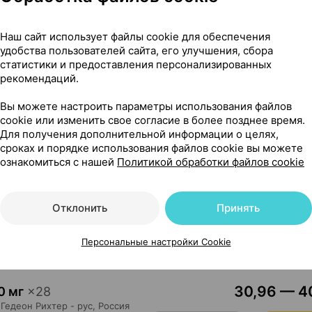
31,49 — 40
,5 мг
×
56
Гедеон Рихтер Польша
,
Наш сайт использует файлы cookie для обеспечения
Где купить
В к
удобства пользователей сайта, его улучшения, сбора
статистики и предоставления персонализированных
рекомендаций.
33
,5 мг
×
56
Вы можете настроить параметры использования файлов
cookie или изменить свое согласие в более позднее время.
Гедеон Рихтер - рус
, Россия
Для получения дополнительной информации о целях,
Где купить
В к
сроках и порядке использования файлов cookie вы можете
ознакомиться с нашей
Политикой обработки файлов cookie
30,96 — 56
0 мг
×
28
Отклонить
Принять
Гедеон Рихтер Польша
,
Где купить
В к
Персональные настройки Cookie
30,96 — 40
0 мг
×
28
Гедеон Рихтер - рус
, Россия