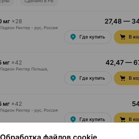
сулы
Сделано в РБ
27,48 — 34
0 мг
×
28
Гедеон Рихтер - рус
, Россия
Где купить
В к
42,47 — 67
5 мг
×
42
Гедеон Рихтер Польша
,
Где купить
В к
54
5 мг
×
42
Гедеон Рихтер - рус
, Россия
Где купить
В к
Обработка файлов cookie