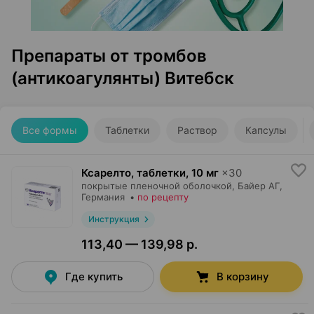
Препараты от тромбов
(антикоагулянты) Витебск
Все формы
Таблетки
Раствор
Капсулы
Ксарелто, таблетки
,
10 мг
×
30
покрытые пленочной оболочкой,
Байер АГ
,
Германия
•
по рецепту
Инструкция
113,40 — 139,98 р.
Где купить
В корзину