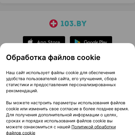
Обработка файлов cookie
О проекте
Новости проекта
Наш сайт использует файлы cookie для обеспечения
удобства пользователей сайта, его улучшения, сбора
Размещение рекламы
Медицинский маркетинг
статистики и предоставления персонализированных
Публичный договор
Доставка
рекомендаций.
Пользовательское соглашение
Вы можете настроить параметры использования файлов
Способы оплаты
Вакансии
Партнеры
cookie или изменить свое согласие в более позднее время.
Написать руководителю 103.by
Для получения дополнительной информации о целях,
сроках и порядке использования файлов cookie вы
Написать в поддержку
можете ознакомиться с нашей
Политикой обработки
Персональные настройки Cookie
файлов cookie