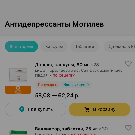
Антидепрессанты Могилев
Все формы
Капсулы
Таблетки
Сделано в Р
Дорекс, капсулы
,
60 мг
×
28
кишечнорастворимые,
Сан фармасьютикалс
,
Индия
•
по рецепту
Популярно
Инструкция
58,08 — 62,24 р.
Где купить
В корзину
Венлаксор, таблетки
,
75 мг
×
30
Гриндекс
, Латвия
•
по рецепту