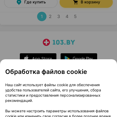
Где купить
В корзину
1
2
3
4
5
Обработка файлов cookie
О проекте
Новости проекта
Наш сайт использует файлы cookie для обеспечения
удобства пользователей сайта, его улучшения, сбора
Размещение рекламы
Медицинский маркетинг
статистики и предоставления персонализированных
Публичный договор
Доставка
рекомендаций.
Пользовательское соглашение
Вы можете настроить параметры использования файлов
Способы оплаты
Вакансии
Партнеры
cookie или изменить свое согласие в более позднее время.