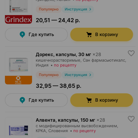
Популярно
Инструкция
20,51 — 24,42 р.
Где купить
В корзину
Дорекс, капсулы
,
30 мг
×
28
кишечнорастворимые,
Сан фармасьютикалс
,
Индия
•
по рецепту
Популярно
Инструкция
32,95 — 38,65 р.
Где купить
В корзину
Алвента, капсулы
,
150 мг
×
28
с модифицированным высвобождением,
КРКА
, Словения
•
по рецепту