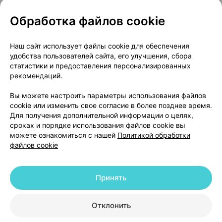
Обработка файлов cookie
О проекте
Новости проекта
Наш сайт использует файлы cookie для обеспечения
удобства пользователей сайта, его улучшения, сбора
Размещение рекламы
Медицинский маркетинг
статистики и предоставления персонализированных
Публичный договор
Доставка
рекомендаций.
Пользовательское соглашение
Вы можете настроить параметры использования файлов
Способы оплаты
Вакансии
Партнеры
cookie или изменить свое согласие в более позднее время.
Написать руководителю 103.by
Для получения дополнительной информации о целях,
сроках и порядке использования файлов cookie вы
Написать в поддержку
можете ознакомиться с нашей
Политикой обработки
Персональные настройки Cookie
файлов cookie
Обработка персональных данных
Принять
© 2026 ООО «Артокс Лаб», УНП 191700409 | 220012, Республика Беларусь,
г. Минск, улица Толбухина, 2, пом. 16 | help@103.by
|
Служба поддержки
+375 291212755
Отклонить