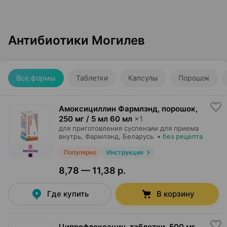
Антибиотики Могилев
Все формы
Таблетки
Капсулы
Порошок
Амоксициллин Фармлэнд, порошок
,
250 мг / 5 мл 60 мл
×
1
для приготовления суспензии для приема
внутрь,
Фармлэнд
, Беларусь
•
без рецепта
Популярно
Инструкция
8,78 — 11,38 р.
Где купить
В корзину
Ципрофлоксацин, таблетки
,
500 мг