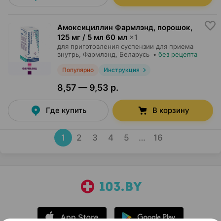
Амоксициллин Фармлэнд, порошок
,
125 мг / 5 мл 60 мл
×
1
для приготовления суспензии для приема
внутрь,
Фармлэнд
, Беларусь
•
без рецепта
Популярно
Инструкция
8,57 — 9,53 р.
Где купить
В корзину
1
2
3
4
5
…
16