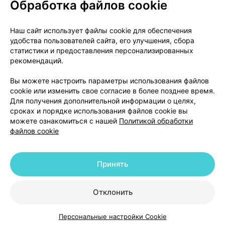
Обработка файлов cookie
О проекте
Новости проекта
Наш сайт использует файлы cookie для обеспечения
удобства пользователей сайта, его улучшения, сбора
Размещение рекламы
Медицинский маркетинг
статистики и предоставления персонализированных
Публичный договор
Доставка
рекомендаций.
Пользовательское соглашение
Вы можете настроить параметры использования файлов
Способы оплаты
Вакансии
Партнеры
cookie или изменить свое согласие в более позднее время.
Написать руководителю 103.by
Для получения дополнительной информации о целях,
сроках и порядке использования файлов cookie вы
Написать в поддержку
можете ознакомиться с нашей
Политикой обработки
Персональные настройки Cookie
файлов cookie
Обработка персональных данных
Принять
© 2026 ООО «Артокс Лаб», УНП 191700409 | 220012, Республика Беларусь,
г. Минск, улица Толбухина, 2, пом. 16 | help@103.by
|
Служба поддержки
+375 291212755
Отклонить
Персональные настройки Cookie
Каталог
Корзина
Избранное
Профиль