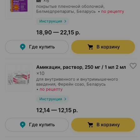
мг
×
6
покрытые пленочной оболочкой,
Белмедпрепараты
, Беларусь
•
по рецепту
Инструкция
18,90 — 22,15 р.
Где купить
В корзину
Амикацин, раствор
,
250 мг / 1 мл 2 мл
×
10
для внутривенного и внутримышечного
введения,
Ферейн соао
, Беларусь
•
по рецепту
Инструкция
12,14 — 12,15 р.
Где купить
В корзину