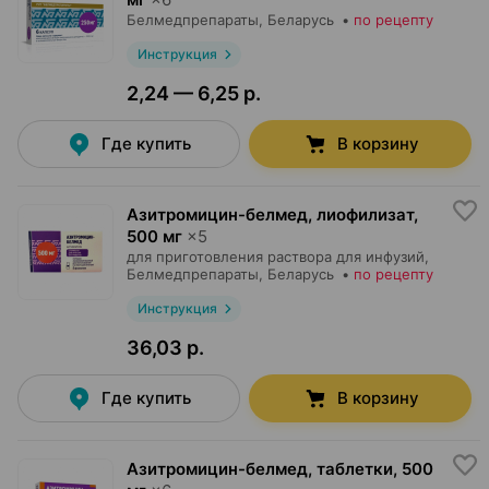
Белмедпрепараты
, Беларусь
•
по рецепту
Инструкция
2,24 — 6,25 р.
Где купить
В корзину
Азитромицин-белмед, лиофилизат
,
500 мг
×
5
для приготовления раствора для инфузий,
Белмедпрепараты
, Беларусь
•
по рецепту
Инструкция
36,03 р.
Где купить
В корзину
Азитромицин-белмед, таблетки
,
500