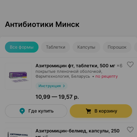
Антибиотики Минск
Все формы
Таблетки
Капсулы
Порошок
Азитромицин фт, таблетки
,
500 мг
×
6
покрытые пленочной оболочкой,
Фармтехнология
, Беларусь
•
по рецепту
Инструкция
10,99 — 19,57 р.
Где купить
В корзину
Азитромицин-белмед, капсулы
,
250
мг
×
6